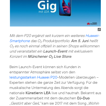
Mit dem P20 ergänzt seit kurzem ein weiteres
Huawei-
Smartphone
das O
Produktportfolio.
Am 5. Juni
heißt
2
O
es noch einmal offiziell in seinen Shops willkommen
2
und veranstaltet ein
Launch-Event
mit exklusivem
Konzert im
Münchener O
Live Store
.
2
Beim Launch-Event können sich Kunden in
entspannter Atmosphäre selbst von den
leistungsstarken Huawei P20
-Modellen überzeugen –
Experten stehen die ganze Zeit zur Verfügung. Für die
musikalische Untermalung des Abends sorgt die
nationale
Künstlerin LEA
live und hautnah. Bekannt aus
der Zusammenarbeit mit dem deutschen
DJ-Duo
„Gestört aber GeiL“
kam sie 2017 mit dem Song
„Wohin