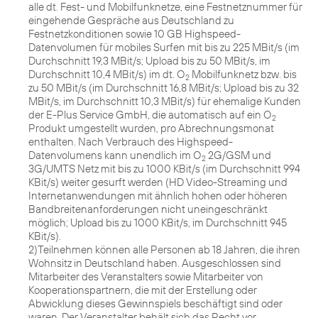
alle dt. Fest- und Mobilfunknetze, eine Festnetznummer für
eingehende Gespräche aus Deutschland zu
Festnetzkonditionen sowie 10 GB Highspeed-
Datenvolumen für mobiles Surfen mit bis zu 225 MBit/s (im
Durchschnitt 19,3 MBit/s; Upload bis zu 50 MBit/s, im
Durchschnitt 10,4 MBit/s) im dt. O
Mobilfunknetz bzw. bis
2
zu 50 MBit/s (im Durchschnitt 16,8 MBit/s; Upload bis zu 32
MBit/s, im Durchschnitt 10,3 MBit/s) für ehemalige Kunden
der E-Plus Service GmbH, die automatisch auf ein O
2
Produkt umgestellt wurden, pro Abrechnungsmonat
enthalten. Nach Verbrauch des Highspeed-
Datenvolumens kann unendlich im O
2G/GSM und
2
3G/UMTS Netz mit bis zu 1000 KBit/s (im Durchschnitt 994
KBit/s) weiter gesurft werden (HD Video-Streaming und
Internetanwendungen mit ähnlich hohen oder höheren
Bandbreitenanforderungen nicht uneingeschränkt
möglich; Upload bis zu 1000 KBit/s, im Durchschnitt 945
KBit/s).
2)Teilnehmen können alle Personen ab 18 Jahren, die ihren
Wohnsitz in Deutschland haben. Ausgeschlossen sind
Mitarbeiter des Veranstalters sowie Mitarbeiter von
Kooperationspartnern, die mit der Erstellung oder
Abwicklung dieses Gewinnspiels beschäftigt sind oder
waren. Der Veranstalter behält sich das Recht vor,