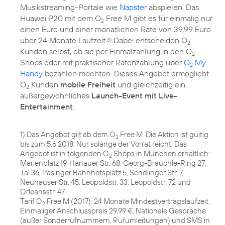
Musikstreaming-Portale wie
Napster
abspielen. Das
Huawei P20 mit dem O
Free M gibt es für einmalig nur
2
einen Euro und einer monatlichen Rate von 39,99 Euro
über 24 Monate Laufzeit.
Dabei entscheiden O
3)
2
Kunden selbst, ob sie per Einmalzahlung in den O
2
Shops oder mit praktischer Ratenzahlung über
O
My
2
Handy
bezahlen möchten. Dieses Angebot ermöglicht
O
Kunden
mobile Freiheit
und gleichzeitig ein
2
außergewöhnliches
Launch-Event mit Live-
Entertainment
.
1) Das Angebot gilt ab dem O
Free M. Die Aktion ist gültig
2
bis zum 5.6.2018. Nur solange der Vorrat reicht. Das
Angebot ist in folgenden O
Shops in München erhältlich:
2
Marienplatz 19, Hanauer Str. 68, Georg-Brauchle-Ring 27,
Tal 36, Pasinger Bahnhofsplatz 5, Sendlinger Str. 7,
Neuhauser Str. 45, Leopoldstr. 33, Leopoldstr. 72 und
Orleansstr. 47.
Tarif O
Free M (2017): 24 Monate Mindestvertragslaufzeit.
2
Einmaliger Anschlusspreis 29,99 €. Nationale Gespräche
(außer Sonderrufnummern, Rufumleitungen) und SMS in