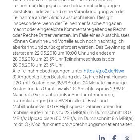
Teilnehmer, die gegen diese Teilnahmebedingungen
verstoßen, jederzeit und ohne Vorankündigung von der
Teilnahme an der Aktion auszuschließen. Dies gilt
insbesondere, wenn der Teilnehmer falsche Angaben
macht oder eingereichte Kommentare geltendes Recht
oder Rechte Dritter verletzen. Im Falle eines Ausschlusses
können Gewinne und Vorteile auch noch nachträglich
aberkannt und zurückgefordert werden. Das Gewinnspiel
startet am 22.05.2018 um 10:00 Uhr und endet am
28.05.2018 um 23:59 Uhr. Teilnahmeschluss ist der
28.05.2018 um 23:59 Uhr.
Alle Teilnahmebedingungen unter
https://g.o2.de/Nwx
3) Angebot gilt bei Bestellung des O
Free M mit Huawei
2
P20: mtl. Kosten bzw. 39,99 € über 24 Monate; einmalige
Kosten für das Gerät jeweils 1 €, Anschlusspreis 29,99 €.
Nationale Gespräche (außer Sonderrufnummern,
Rufumleitungen) und SMS in alle dt. Fest- und
Mobilfunknetze, 10 GB Highspeed-Datenvolumen für
mobiles Surfen mit bis zu 225 MBit/s (im Durchschnitt 13,0
MBit/s; Upload bis zu 50 MBit/s, im Durchschnitt 8,6 MBit/s)
im dt. O
Mobilfunknetz pro Abrechnungsmonat enthalten.
2