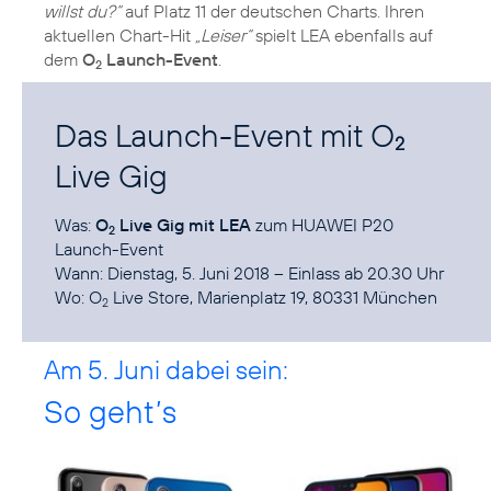
willst du?“
auf Platz 11 der deutschen Charts. Ihren
aktuellen Chart-Hit
„Leiser“
spielt LEA ebenfalls auf
dem
O
Launch-Event
.
2
Das Launch-Event mit O
2
Live Gig
Was:
O
Live Gig mit LEA
zum HUAWEI P20
2
Launch-Event
Wann: Dienstag, 5. Juni 2018 – Einlass ab 20.30 Uhr
Wo:
O
Live Store
, Marienplatz 19, 80331 München
2
Am 5. Juni dabei sein:
So geht’s