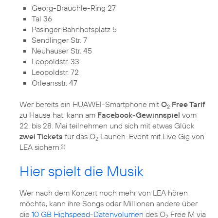
Georg-Brauchle-Ring 27
Tal 36
Pasinger Bahnhofsplatz 5
Sendlinger Str. 7
Neuhauser Str. 45
Leopoldstr. 33
Leopoldstr. 72
Orleansstr. 47
Wer bereits ein HUAWEI-Smartphone mit
O
Free Tarif
2
zu Hause hat, kann am
Facebook-Gewinnspiel
vom
22. bis 28. Mai teilnehmen und sich mit etwas Glück
zwei Tickets
für das O
Launch-Event mit Live Gig von
2
LEA sichern.
2)
Hier spielt die Musik
Wer nach dem Konzert noch mehr von LEA hören
möchte, kann ihre Songs oder Millionen andere über
die
10 GB Highspeed-Datenvolumen
des O
Free M via
2