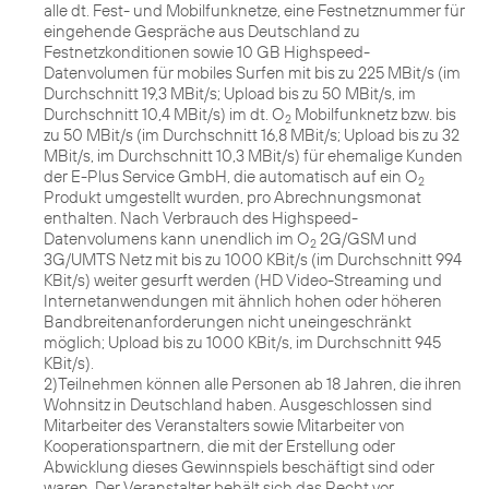
alle dt. Fest- und Mobilfunknetze, eine Festnetznummer für
eingehende Gespräche aus Deutschland zu
Festnetzkonditionen sowie 10 GB Highspeed-
Datenvolumen für mobiles Surfen mit bis zu 225 MBit/s (im
Durchschnitt 19,3 MBit/s; Upload bis zu 50 MBit/s, im
Durchschnitt 10,4 MBit/s) im dt. O
Mobilfunknetz bzw. bis
2
zu 50 MBit/s (im Durchschnitt 16,8 MBit/s; Upload bis zu 32
MBit/s, im Durchschnitt 10,3 MBit/s) für ehemalige Kunden
der E-Plus Service GmbH, die automatisch auf ein O
2
Produkt umgestellt wurden, pro Abrechnungsmonat
enthalten. Nach Verbrauch des Highspeed-
Datenvolumens kann unendlich im O
2G/GSM und
2
3G/UMTS Netz mit bis zu 1000 KBit/s (im Durchschnitt 994
KBit/s) weiter gesurft werden (HD Video-Streaming und
Internetanwendungen mit ähnlich hohen oder höheren
Bandbreitenanforderungen nicht uneingeschränkt
möglich; Upload bis zu 1000 KBit/s, im Durchschnitt 945
KBit/s).
2)Teilnehmen können alle Personen ab 18 Jahren, die ihren
Wohnsitz in Deutschland haben. Ausgeschlossen sind
Mitarbeiter des Veranstalters sowie Mitarbeiter von
Kooperationspartnern, die mit der Erstellung oder
Abwicklung dieses Gewinnspiels beschäftigt sind oder
waren. Der Veranstalter behält sich das Recht vor,