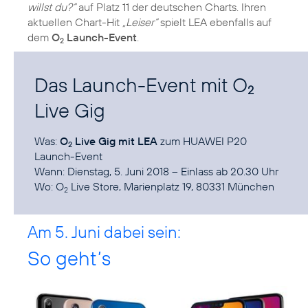
willst du?“
auf Platz 11 der deutschen Charts. Ihren
aktuellen Chart-Hit
„Leiser“
spielt LEA ebenfalls auf
dem
O
Launch-Event
.
2
Das Launch-Event mit O
2
Live Gig
Was:
O
Live Gig mit LEA
zum HUAWEI P20
2
Launch-Event
Wann: Dienstag, 5. Juni 2018 – Einlass ab 20.30 Uhr
Wo:
O
Live Store
, Marienplatz 19, 80331 München
2
Am 5. Juni dabei sein:
So geht’s