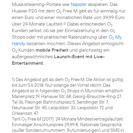
Musikstreaming-Portale wie
Napster
abspielen. Das
Huawei P20 mit dem O
Free M gibt es für einmalig nur
2
einen Euro und einer monatlichen Rate von 39,99 Euro
über 24 Monate Laufzeit.
Dabei entscheiden O
3)
2
Kunden selbst, ob sie per Einmalzahlung in den O
2
Shops oder mit praktischer Ratenzahlung über
O
My
2
Handy
bezahlen möchten. Dieses Angebot ermöglicht
O
Kunden
mobile Freiheit
und gleichzeitig ein
2
außergewöhnliches
Launch-Event mit Live-
Entertainment
.
1) Das Angebot gilt ab dem O
Free M. Die Aktion ist gültig
2
bis zum 5.6.2018. Nur solange der Vorrat reicht. Das
Angebot ist in folgenden O
Shops in München erhältlich:
2
Marienplatz 19, Hanauer Str. 68, Georg-Brauchle-Ring 27,
Tal 36, Pasinger Bahnhofsplatz 5, Sendlinger Str. 7,
Neuhauser Str. 45, Leopoldstr. 33, Leopoldstr. 72 und
Orleansstr. 47.
Tarif O
Free M (2017): 24 Monate Mindestvertragslaufzeit.
2
Einmaliger Anschlusspreis 29,99 €. Nationale Gespräche
(außer Sonderrufnummern, Rufumleitungen) und SMS in