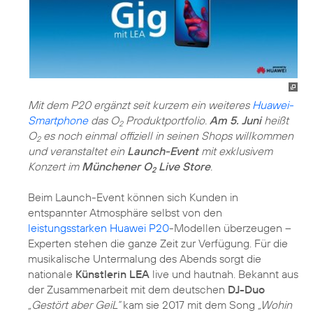
Mit dem P20 ergänzt seit kurzem ein weiteres
Huawei-
Smartphone
das O
Produktportfolio.
Am 5. Juni
heißt
2
O
es noch einmal offiziell in seinen Shops willkommen
2
und veranstaltet ein
Launch-Event
mit exklusivem
Konzert im
Münchener O
Live Store
.
2
Beim Launch-Event können sich Kunden in
entspannter Atmosphäre selbst von den
leistungsstarken Huawei P20
-Modellen überzeugen –
Experten stehen die ganze Zeit zur Verfügung. Für die
musikalische Untermalung des Abends sorgt die
nationale
Künstlerin LEA
live und hautnah. Bekannt aus
der Zusammenarbeit mit dem deutschen
DJ-Duo
„Gestört aber GeiL“
kam sie 2017 mit dem Song
„Wohin