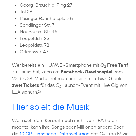
Georg-Brauchle-Ring 27
Tal 36
Pasinger Bahnhofsplatz 5
Sendlinger Str. 7
Neuhauser Str. 45
Leopoldstr. 33
Leopoldstr. 72
Orleansstr. 47
Wer bereits ein HUAWEI-Smartphone mit
O
Free Tarif
2
zu Hause hat, kann am
Facebook-Gewinnspiel
vom
22. bis 28. Mai teilnehmen und sich mit etwas Glück
zwei Tickets
für das O
Launch-Event mit Live Gig von
2
LEA sichern.
2)
Hier spielt die Musik
Wer nach dem Konzert noch mehr von LEA hören
möchte, kann ihre Songs oder Millionen andere über
die
10 GB Highspeed-Datenvolumen
des O
Free M via
2