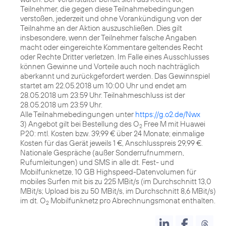
Teilnehmer, die gegen diese Teilnahmebedingungen
verstoßen, jederzeit und ohne Vorankündigung von der
Teilnahme an der Aktion auszuschließen. Dies gilt
insbesondere, wenn der Teilnehmer falsche Angaben
macht oder eingereichte Kommentare geltendes Recht
oder Rechte Dritter verletzen. Im Falle eines Ausschlusses
können Gewinne und Vorteile auch noch nachträglich
aberkannt und zurückgefordert werden. Das Gewinnspiel
startet am 22.05.2018 um 10:00 Uhr und endet am
28.05.2018 um 23:59 Uhr. Teilnahmeschluss ist der
28.05.2018 um 23:59 Uhr.
Alle Teilnahmebedingungen unter
https://g.o2.de/Nwx
3) Angebot gilt bei Bestellung des O
Free M mit Huawei
2
P20: mtl. Kosten bzw. 39,99 € über 24 Monate; einmalige
Kosten für das Gerät jeweils 1 €, Anschlusspreis 29,99 €.
Nationale Gespräche (außer Sonderrufnummern,
Rufumleitungen) und SMS in alle dt. Fest- und
Mobilfunknetze, 10 GB Highspeed-Datenvolumen für
mobiles Surfen mit bis zu 225 MBit/s (im Durchschnitt 13,0
MBit/s; Upload bis zu 50 MBit/s, im Durchschnitt 8,6 MBit/s)
im dt. O
Mobilfunknetz pro Abrechnungsmonat enthalten.
2