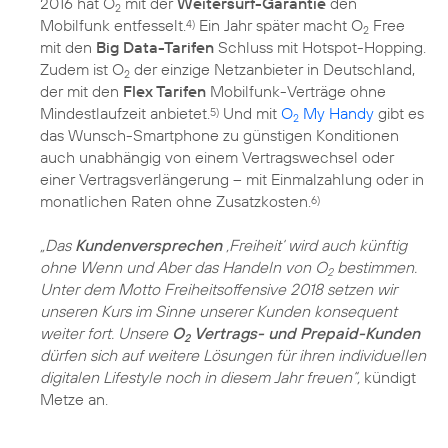
2016 hat O
mit der
Weitersurf-Garantie
den
2
Mobilfunk entfesselt.
Ein Jahr später macht O
Free
4)
2
mit den
Big Data-Tarifen
Schluss mit Hotspot-Hopping.
Zudem ist O
der einzige Netzanbieter in Deutschland,
2
der mit den
Flex Tarifen
Mobilfunk-Verträge ohne
Mindestlaufzeit anbietet.
Und mit
O
My Handy
gibt es
5)
2
das Wunsch-Smartphone zu günstigen Konditionen
auch unabhängig von einem Vertragswechsel oder
einer Vertragsverlängerung – mit Einmalzahlung oder in
monatlichen Raten ohne Zusatzkosten.
6)
„Das
Kundenversprechen
,Freiheit‘ wird auch künftig
ohne Wenn und Aber das Handeln von O
bestimmen.
2
Unter dem Motto Freiheitsoffensive 2018 setzen wir
unseren Kurs im Sinne unserer Kunden konsequent
weiter fort. Unsere
O
Vertrags- und Prepaid-Kunden
2
dürfen sich auf weitere Lösungen für ihren individuellen
digitalen Lifestyle noch in diesem Jahr freuen“,
kündigt
Metze an.