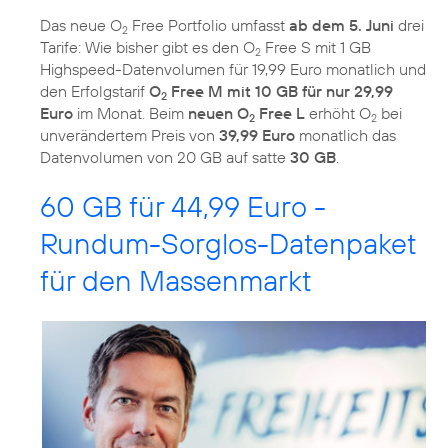
Das neue O
Free Portfolio umfasst
ab dem 5. Juni
drei
2
Tarife: Wie bisher gibt es den O
Free S mit 1 GB
2
Highspeed-Datenvolumen für 19,99 Euro monatlich und
den Erfolgstarif
O
Free M mit 10 GB für nur 29,99
2
Euro
im Monat. Beim
neuen O
Free L
erhöht O
bei
2
2
unverändertem Preis von
39,99 Euro
monatlich das
Datenvolumen von 20 GB auf satte
30 GB
.
60 GB für 44,99 Euro -
Rundum-Sorglos-Datenpaket
für den Massenmarkt