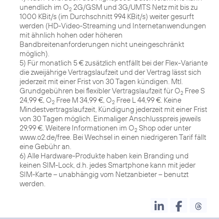
unendlich im O
2G/GSM und 3G/UMTS Netz mit bis zu
2
1000 KBit/s (im Durchschnitt 994 KBit/s) weiter gesurft
werden (HD-Video-Streaming und Internetanwendungen
mit ähnlich hohen oder höheren
Bandbreitenanforderungen nicht uneingeschränkt
möglich).
5) Für monatlich 5 € zusätzlich entfällt bei der Flex-Variante
die zweijährige Vertragslaufzeit und der Vertrag lässt sich
jederzeit mit einer Frist von 30 Tagen kündigen. Mtl.
Grundgebühren bei flexibler Vertragslaufzeit für O
Free S
2
24,99 €, O
Free M 34,99 €, O
Free L 44,99 €. Keine
2
2
Mindestvertragslaufzeit, Kündigung jederzeit mit einer Frist
von 30 Tagen möglich. Einmaliger Anschlusspreis jeweils
29,99 €. Weitere Informationen im O
Shop oder unter
2
www.o2.de/free. Bei Wechsel in einen niedrigeren Tarif fällt
eine Gebühr an.
6) Alle Hardware-Produkte haben kein Branding und
keinen SIM-Lock, d.h. jedes Smartphone kann mit jeder
SIM-Karte – unabhängig vom Netzanbieter – benutzt
werden.