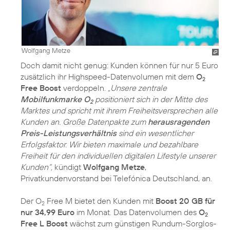
Wolfgang Metze
Doch damit nicht genug: Kunden können für nur 5 Euro
zusätzlich ihr Highspeed-Datenvolumen mit dem
O
2
Free Boost
verdoppeln.
„Unsere zentrale
Mobilfunkmarke O
positioniert sich in der Mitte des
2
Marktes und spricht mit ihrem Freiheitsversprechen alle
Kunden an. Große Datenpakte zum
herausragenden
Preis-Leistungsverhältnis
sind ein wesentlicher
Erfolgsfaktor. Wir bieten maximale und bezahlbare
Freiheit für den individuellen digitalen Lifestyle unserer
Kunden“,
kündigt
Wolfgang Metze
,
Privatkundenvorstand bei Telefónica Deutschland, an.
Der O
Free M bietet den Kunden mit
Boost 20 GB für
2
nur 34,99 Euro
im Monat. Das Datenvolumen des
O
2
Free L Boost
wächst zum günstigen Rundum-Sorglos-