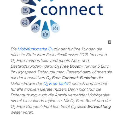
Die
Mobilfunkmarke O
zündet für ihre Kunden die
2
nächste Stufe ihrer Freiheitsoffensive 2018. Im neuen
O
Free Tarifportfolio verdoppeln Neu- und
2
Bestandskunden
dank
O
Free Boost
für nur 5 Euro
1)
2)
2
ihr Highspeed-Datenvolumen. Passend dazu können sie
mit der innovativen
O
Free Connect-Funktion
die
2
Daten-Power der
O
Free Tarife
einfach und flexibel
2)
2
für alle mobilen Geräte nutzen. Denn nicht nur die
Datennutzung, auch die Anzahl vernetzter Mobilgeräte
nimmt hierzulande rapide zu. Mit O
Free Boost und der
2
O
Free Connect-Funktion treibt O
diese
Entwicklung
2
2
weiter voran.