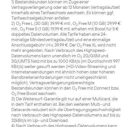
1) Bestandskunden können im Zuge einer
Vertragsverlängerung oder ab 12 Monaten Vertragslaufzeit
innerhalb eines Tarifwechsels wechseln. Es können ggf.
Tarifwechselgebühren anfallen
2) O
Free L (30 GB) 39,99 € mtl., O
Free M (10 GB) 29,99 €
2
2
mtl., O
Free S (1 GB) 19,99 € mtl. erhalten mit Boost für 5 €
2
doppeltes Datenvolumen. Alle Tarife haben eine 24-
monatige Mindestvertragslaufzeit und eine einmalige
Anschlussgebühr i.H.v. 39,99 €. Der O
Free XL wird nicht
2
mehr angeboten. Nach Verbrauch des Highspeed-
Datenvolumens kann unendlich im O
2G/GSM und
2
3G/UMTS Netz mit bis zu 1000 KBit/s (im Durchschnitt 997
KBit/s) weiter gesurft werden (HD-Video-Streaming und
Internetanwendungen mit ähnlich hohen oder höheren
Bandbreitenanforderungen nicht uneingeschränkt
möglich). Vertragsverlängerungsberechtigte
Bestandskunden können in den O
Free mit Connect bzw.
2
O
Free Boost wechseln.
2
3) Die Weitersurf-Garantie gilt nur auf einer Multicard, die
in dem Tarif enthalten ist. Bei den weiteren Multi- und
Datacards reduziert sich die Übertragungsgeschwindigkeit
nach Verbrauch des Highspeed-Datenvolumens auf bis zu
32kBit/s im Up- und Download.
4) Nach Verbrauch des Highspeed-Datenvolumens kann