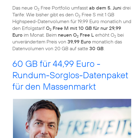
Das neue O
Free Portfolio umfasst
ab dem 5. Juni
drei
2
Tarife: Wie bisher gibt es den O
Free S mit 1 GB
2
Highspeed-Datenvolumen für 19,99 Euro monatlich und
den Erfolgstarif
O
Free M mit 10 GB für nur 29,99
2
Euro
im Monat. Beim
neuen O
Free L
erhöht O
bei
2
2
unverändertem Preis von
39,99 Euro
monatlich das
Datenvolumen von 20 GB auf satte
30 GB
.
60 GB für 44,99 Euro -
Rundum-Sorglos-Datenpaket
für den Massenmarkt