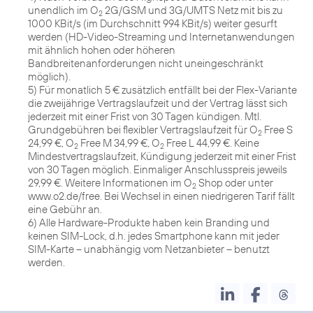
unendlich im O
2G/GSM und 3G/UMTS Netz mit bis zu
2
1000 KBit/s (im Durchschnitt 994 KBit/s) weiter gesurft
werden (HD-Video-Streaming und Internetanwendungen
mit ähnlich hohen oder höheren
Bandbreitenanforderungen nicht uneingeschränkt
möglich).
5) Für monatlich 5 € zusätzlich entfällt bei der Flex-Variante
die zweijährige Vertragslaufzeit und der Vertrag lässt sich
jederzeit mit einer Frist von 30 Tagen kündigen. Mtl.
Grundgebühren bei flexibler Vertragslaufzeit für O
Free S
2
24,99 €, O
Free M 34,99 €, O
Free L 44,99 €. Keine
2
2
Mindestvertragslaufzeit, Kündigung jederzeit mit einer Frist
von 30 Tagen möglich. Einmaliger Anschlusspreis jeweils
29,99 €. Weitere Informationen im O
Shop oder unter
2
www.o2.de/free. Bei Wechsel in einen niedrigeren Tarif fällt
eine Gebühr an.
6) Alle Hardware-Produkte haben kein Branding und
keinen SIM-Lock, d.h. jedes Smartphone kann mit jeder
SIM-Karte – unabhängig vom Netzanbieter – benutzt
werden.