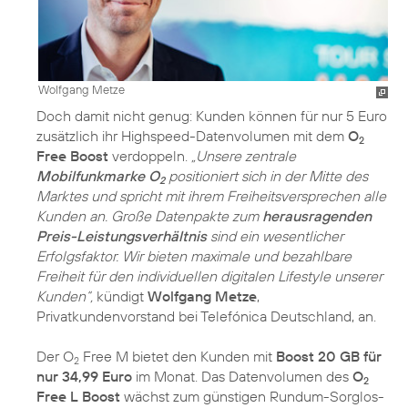
Wolfgang Metze
Doch damit nicht genug: Kunden können für nur 5 Euro
zusätzlich ihr Highspeed-Datenvolumen mit dem
O
2
Free Boost
verdoppeln.
„Unsere zentrale
Mobilfunkmarke O
positioniert sich in der Mitte des
2
Marktes und spricht mit ihrem Freiheitsversprechen alle
Kunden an. Große Datenpakte zum
herausragenden
Preis-Leistungsverhältnis
sind ein wesentlicher
Erfolgsfaktor. Wir bieten maximale und bezahlbare
Freiheit für den individuellen digitalen Lifestyle unserer
Kunden“,
kündigt
Wolfgang Metze
,
Privatkundenvorstand bei Telefónica Deutschland, an.
Der O
Free M bietet den Kunden mit
Boost 20 GB für
2
nur 34,99 Euro
im Monat. Das Datenvolumen des
O
2
Free L Boost
wächst zum günstigen Rundum-Sorglos-