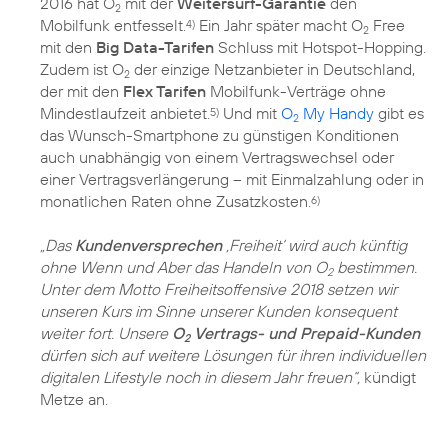
2016 hat O
mit der
Weitersurf-Garantie
den
2
Mobilfunk entfesselt.
Ein Jahr später macht O
Free
4)
2
mit den
Big Data-Tarifen
Schluss mit Hotspot-Hopping.
Zudem ist O
der einzige Netzanbieter in Deutschland,
2
der mit den
Flex Tarifen
Mobilfunk-Verträge ohne
Mindestlaufzeit anbietet.
Und mit
O
My Handy
gibt es
5)
2
das Wunsch-Smartphone zu günstigen Konditionen
auch unabhängig von einem Vertragswechsel oder
einer Vertragsverlängerung – mit Einmalzahlung oder in
monatlichen Raten ohne Zusatzkosten.
6)
„Das
Kundenversprechen
,Freiheit‘ wird auch künftig
ohne Wenn und Aber das Handeln von O
bestimmen.
2
Unter dem Motto Freiheitsoffensive 2018 setzen wir
unseren Kurs im Sinne unserer Kunden konsequent
weiter fort. Unsere
O
Vertrags- und Prepaid-Kunden
2
dürfen sich auf weitere Lösungen für ihren individuellen
digitalen Lifestyle noch in diesem Jahr freuen“,
kündigt
Metze an.