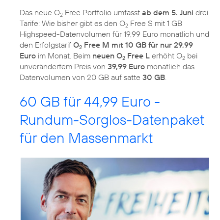
Das neue O
Free Portfolio umfasst
ab dem 5. Juni
drei
2
Tarife: Wie bisher gibt es den O
Free S mit 1 GB
2
Highspeed-Datenvolumen für 19,99 Euro monatlich und
den Erfolgstarif
O
Free M mit 10 GB für nur 29,99
2
Euro
im Monat. Beim
neuen O
Free L
erhöht O
bei
2
2
unverändertem Preis von
39,99 Euro
monatlich das
Datenvolumen von 20 GB auf satte
30 GB
.
60 GB für 44,99 Euro -
Rundum-Sorglos-Datenpaket
für den Massenmarkt