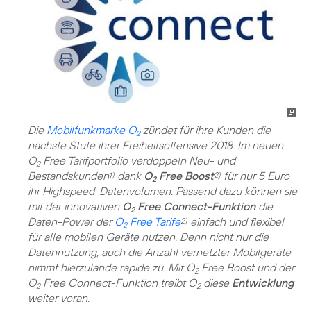
Die
Mobilfunkmarke O
zündet für ihre Kunden die
2
nächste Stufe ihrer Freiheitsoffensive 2018. Im neuen
O
Free Tarifportfolio verdoppeln Neu- und
2
Bestandskunden
dank
O
Free Boost
für nur 5 Euro
1)
2)
2
ihr Highspeed-Datenvolumen. Passend dazu können sie
mit der innovativen
O
Free Connect-Funktion
die
2
Daten-Power der
O
Free Tarife
einfach und flexibel
2)
2
für alle mobilen Geräte nutzen. Denn nicht nur die
Datennutzung, auch die Anzahl vernetzter Mobilgeräte
nimmt hierzulande rapide zu. Mit O
Free Boost und der
2
O
Free Connect-Funktion treibt O
diese
Entwicklung
2
2
weiter voran.