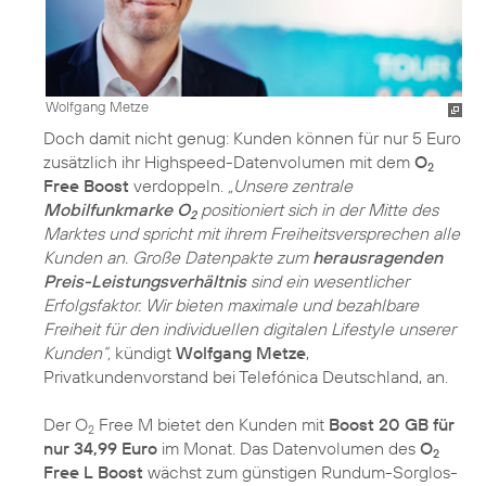
Wolfgang Metze
Doch damit nicht genug: Kunden können für nur 5 Euro
zusätzlich ihr Highspeed-Datenvolumen mit dem
O
2
Free Boost
verdoppeln.
„Unsere zentrale
Mobilfunkmarke O
positioniert sich in der Mitte des
2
Marktes und spricht mit ihrem Freiheitsversprechen alle
Kunden an. Große Datenpakte zum
herausragenden
Preis-Leistungsverhältnis
sind ein wesentlicher
Erfolgsfaktor. Wir bieten maximale und bezahlbare
Freiheit für den individuellen digitalen Lifestyle unserer
Kunden“,
kündigt
Wolfgang Metze
,
Privatkundenvorstand bei Telefónica Deutschland, an.
Der O
Free M bietet den Kunden mit
Boost 20 GB für
2
nur 34,99 Euro
im Monat. Das Datenvolumen des
O
2
Free L Boost
wächst zum günstigen Rundum-Sorglos-