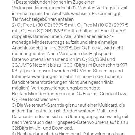
1) Bestandskunden können im Zuge einer
Vertragsverlängerung oder ab 12 Monaten Vertragslaufzeit
innerhalb eines Tarifwechsels wechseln. Es können ggf.
Tarifwechselgebühren anfallen
2) O
Free L (30 GB) 39,99 € mtl., O
Free M (10 GB) 29,99 €
2
2
mtl., O
Free S (1 GB) 19,99 € mtl. erhalten mit Boost für 5 €
2
doppeltes Datenvolumen. Alle Tarife haben eine 24-
monatige Mindestvertragslaufzeit und eine einmalige
Anschlussgebühr i.H.v. 39,99 €. Der O
Free XL wird nicht
2
mehr angeboten. Nach Verbrauch des Highspeed-
Datenvolumens kann unendlich im O
2G/GSM und
2
3G/UMTS Netz mit bis zu 1000 KBit/s (im Durchschnitt 997
KBit/s) weiter gesurft werden (HD-Video-Streaming und
Internetanwendungen mit ähnlich hohen oder höheren
Bandbreitenanforderungen nicht uneingeschränkt
möglich). Vertragsverlängerungsberechtigte
Bestandskunden können in den O
Free mit Connect bzw.
2
O
Free Boost wechseln.
2
3) Die Weitersurf-Garantie gilt nur auf einer Multicard, die
in dem Tarif enthalten ist. Bei den weiteren Multi- und
Datacards reduziert sich die Übertragungsgeschwindigkeit
nach Verbrauch des Highspeed-Datenvolumens auf bis zu
32kBit/s im Up- und Download.
4) Nach Verbrauch des Highspeed-Datenvolumens kann