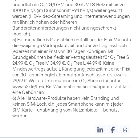
unendlich im O
2G/GSM und 3G/UMTS Netz mit bis zu
2
1000 KBit/s (im Durchschnitt 994 KBit/s) weiter gesurft
werden (HD-Video-Streaming und Internetanwendungen
mit ähnlich hohen oder höheren
Bandbreitenanforderungen nicht uneingeschränkt
möglich).
5) Für monatlich 5 € zusätzlich entfällt bei der Flex-Variante
die zweijährige Vertragslaufzeit und der Vertrag lässt sich
jederzeit mit einer Frist von 30 Tagen kündigen. Mtl.
Grundgebühren bei flexibler Vertragslaufzeit für O
Free S
2
24,99 €, O
Free M 34,99 €, O
Free L 44,99 €. Keine
2
2
Mindestvertragslaufzeit, Kündigung jederzeit mit einer Frist
von 30 Tagen möglich. Einmaliger Anschlusspreis jeweils
29,99 €. Weitere Informationen im O
Shop oder unter
2
www.o2.de/free. Bei Wechsel in einen niedrigeren Tarif fällt
eine Gebühr an.
6) Alle Hardware-Produkte haben kein Branding und
keinen SIM-Lock, d.h. jedes Smartphone kann mit jeder
SIM-Karte – unabhängig vom Netzanbieter – benutzt
werden.