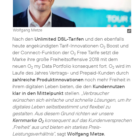
Wolfgang Metze
Nach den
Unlimited DSL-Tarifen
und den ebenfalls
heute angekündigten Tarif-Innovationen O
Boost und
2
der Connect-Funktion der O
Free Tarife setzt die
2
Marke ihre große Freiheitsoffensive 2018 mit dem
neuen O
my Data Portfolio konsequent fort. O
wird im
2
2
Laufe des Jahres Vertrags- und Prepaid-Kunden durch
zahlreiche Produktinnovationen
noch mehr Freiheit in
ihrem digitalen Leben bieten, die den
Kundennutzen
klar in den Mittelpunkt
stellen.
„Verbraucher
wünschen sich einfache und schnelle Lösungen, um ihr
digitales Leben selbstbestimmt und flexibel zu
gestalten. Aus diesem Grund richten wir unsere
Kernmarke O
konsequent auf das Kundenversprechen
2
‚Freiheit‘ aus und bieten ein starkes Preis-
Leistungsverhältnis“
, sagt
Wolfgang Metze
,