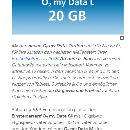
Mit den
neuen O
my Data-Tarifen
setzt die Marke O
2
2
für ihre Kunden den nächsten Meilenstein ihrer
Freiheitsoffensive 2018
.
Ab dem 5. Juni
sind die reinen
Datentarife mit extra viel Highspeed-Volumen zu
attraktiven Preisen in den Varianten S, M und L in den
O
Shops erhältlich. Die Tarife richten sich speziell an
2
Nutzer von Tablets, Surfsticks & Co und ermöglichen
ihnen eine bisher
nie da gewesene Freiheit
für ihren
digitalen Lifestyle.
Schon für 9,99 Euro monatlich gibt es den
Einsteigertarif O
my Data S
mit 1 Gigabyte
1)
2
Highspeed-Datenvolumen. 10 GB Datenvolumen
erhalten Kunden mit dem
O
my Data M
für
1)
2