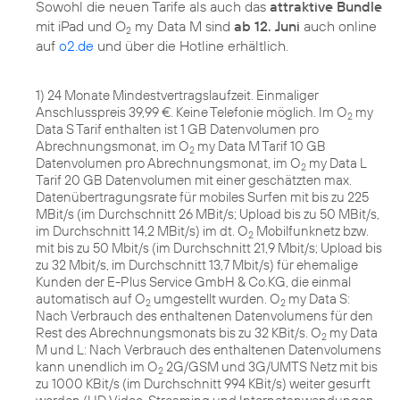
Sowohl die neuen Tarife als auch das
attraktive Bundle
mit iPad und O
my Data M sind
ab 12. Juni
auch online
2
auf
o2.de
und über die Hotline erhältlich.
1) 24 Monate Mindestvertragslaufzeit. Einmaliger
Anschlusspreis 39,99 €. Keine Telefonie möglich. Im O
my
2
Data S Tarif enthalten ist 1 GB Datenvolumen pro
Abrechnungsmonat, im O
my Data M Tarif 10 GB
2
Datenvolumen pro Abrechnungsmonat, im O
my Data L
2
Tarif 20 GB Datenvolumen mit einer geschätzten max.
Datenübertragungsrate für mobiles Surfen mit bis zu 225
MBit/s (im Durchschnitt 26 MBit/s; Upload bis zu 50 MBit/s,
im Durchschnitt 14,2 MBit/s) im dt. O
Mobilfunknetz bzw.
2
mit bis zu 50 Mbit/s (im Durchschnitt 21,9 Mbit/s; Upload bis
zu 32 Mbit/s, im Durchschnitt 13,7 Mbit/s) für ehemalige
Kunden der E-Plus Service GmbH & Co.KG, die einmal
automatisch auf O
umgestellt wurden. O
my Data S:
2
2
Nach Verbrauch des enthaltenen Datenvolumens für den
Rest des Abrechnungsmonats bis zu 32 KBit/s. O
my Data
2
M und L: Nach Verbrauch des enthaltenen Datenvolumens
kann unendlich im O
2G/GSM und 3G/UMTS Netz mit bis
2
zu 1000 KBit/s (im Durchschnitt 994 KBit/s) weiter gesurft