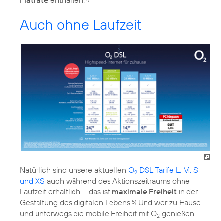
Auch ohne Laufzeit
Natürlich sind unsere aktuellen
O
DSL Tarife L, M, S
2
und XS
auch während des Aktionszeitraums ohne
Laufzeit erhältlich – das ist
maximale Freiheit
in der
Gestaltung des digitalen Lebens.
Und wer zu Hause
5)
und unterwegs die mobile Freiheit mit O
genießen
2