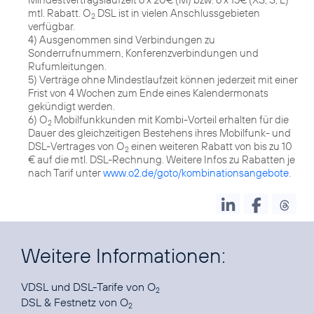
mtl. Rabatt. O
DSL ist in vielen Anschlussgebieten
2
verfügbar.
4) Ausgenommen sind Verbindungen zu
Sonderrufnummern, Konferenzverbindungen und
Rufumleitungen.
5) Verträge ohne Mindestlaufzeit können jederzeit mit einer
Frist von 4 Wochen zum Ende eines Kalendermonats
gekündigt werden.
6) O
Mobilfunkkunden mit Kombi-Vorteil erhalten für die
2
Dauer des gleichzeitigen Bestehens ihres Mobilfunk- und
DSL-Vertrages von O
einen weiteren Rabatt von bis zu 10
2
€ auf die mtl. DSL-Rechnung. Weitere Infos zu Rabatten je
nach Tarif unter
www.o2.de/goto/kombinationsangebote
.
Weitere Informationen:
VDSL
und
DSL-Tarife
von O
2
DSL & Festnetz
von O
2