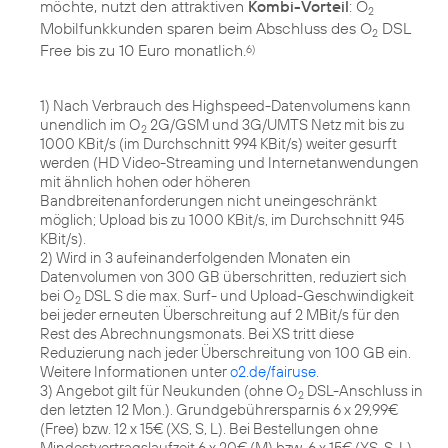
möchte, nutzt den attraktiven
Kombi-Vorteil
: O
2
Mobilfunkkunden sparen beim Abschluss des O
DSL
2
Free bis zu 10 Euro monatlich.
6)
1) Nach Verbrauch des Highspeed-Datenvolumens kann
unendlich im O
2G/GSM und 3G/UMTS Netz mit bis zu
2
1000 KBit/s (im Durchschnitt 994 KBit/s) weiter gesurft
werden (HD Video-Streaming und Internetanwendungen
mit ähnlich hohen oder höheren
Bandbreitenanforderungen nicht uneingeschränkt
möglich; Upload bis zu 1000 KBit/s, im Durchschnitt 945
KBit/s).
2) Wird in 3 aufeinanderfolgenden Monaten ein
Datenvolumen von 300 GB überschritten, reduziert sich
bei O
DSL S die max. Surf- und Upload-Geschwindigkeit
2
bei jeder erneuten Überschreitung auf 2 MBit/s für den
Rest des Abrechnungsmonats. Bei XS tritt diese
Reduzierung nach jeder Überschreitung von 100 GB ein.
Weitere Informationen unter
o2.de/fairuse
.
3) Angebot gilt für Neukunden (ohne O
DSL-Anschluss in
2
den letzten 12 Mon.). Grundgebührersparnis 6 x 29,99€
(Free) bzw. 12 x 15€ (XS, S, L). Bei Bestellungen ohne
Mindestvertragslaufzeit 6 x 20€ (M) bzw. 6 x 15€ (XS, S, L)