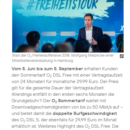
Start der O
Freiheitsoffensive 2018: Wolfgang Metze bei einer
2
Mitarbeiterveranstaltung in Hamburg
Vom 5. Juni bis zum 5. September
erhalten Kunden
den Sommertarif O
DSL Free mit einer Vertragslaufzeit
2
von 24 Monaten für monatliche 29,99 Euro. Der Preis
gilt für die gesamte Dauer der Vertragslaufzeit.
Allerdings entfällt in den ersten sechs Monaten die
Grundgebühr.
Der
O
Sommertarif
wartet mit
3)
2
Downloadgeschwindigkeiten von bis zu 50 Mbit/s auf –
und bietet damit die
doppelte Surfgeschwindigkeit
des O
DSL S, der ebenfalls für 29,99 Euro im Monat
2
erhältlich ist. Weiteres Highlight des O
DSL Free: Die
2