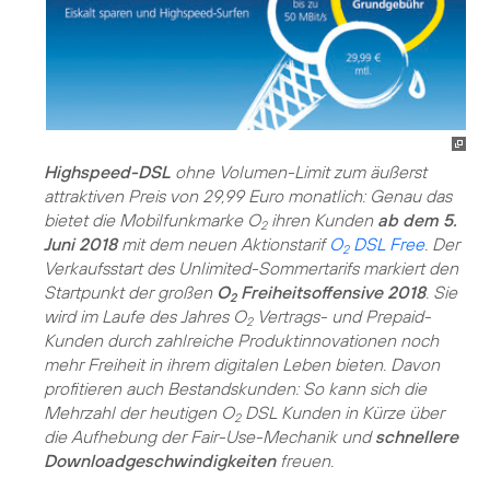
Highspeed-DSL
ohne Volumen-Limit zum äußerst
attraktiven Preis von 29,99 Euro monatlich: Genau das
bietet die Mobilfunkmarke O
ihren Kunden
ab dem 5.
2
Juni 2018
mit dem neuen Aktionstarif
O
DSL Free
. Der
2
Verkaufsstart des Unlimited-Sommertarifs markiert den
Startpunkt der großen
O
Freiheitsoffensive 2018
. Sie
2
wird im Laufe des Jahres O
Vertrags- und Prepaid-
2
Kunden durch zahlreiche Produktinnovationen noch
mehr Freiheit in ihrem digitalen Leben bieten. Davon
profitieren auch Bestandskunden: So kann sich die
Mehrzahl der heutigen O
DSL Kunden in Kürze über
2
die Aufhebung der Fair-Use-Mechanik und
schnellere
Downloadgeschwindigkeiten
freuen.