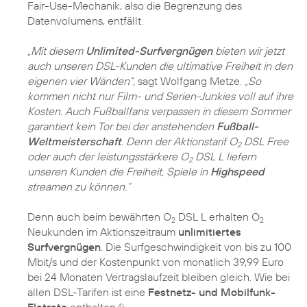
Fair-Use-Mechanik, also die Begrenzung des
Datenvolumens, entfällt.
„Mit diesem
Unlimited-Surfvergnügen
bieten wir jetzt
auch unseren DSL-Kunden die ultimative Freiheit in den
eigenen vier Wänden“,
sagt Wolfgang Metze.
„So
kommen nicht nur Film- und Serien-Junkies voll auf ihre
Kosten. Auch Fußballfans verpassen in diesem Sommer
garantiert kein Tor bei der anstehenden
Fußball-
Weltmeisterschaft
. Denn der Aktionstarif O
DSL Free
2
oder auch der leistungsstärkere O
DSL L liefern
2
unseren Kunden die Freiheit, Spiele in
Highspeed
streamen zu können.“
Denn auch beim bewährten O
DSL L erhalten O
2
2
Neukunden im Aktionszeitraum
unlimitiertes
Surfvergnügen
. Die Surfgeschwindigkeit von bis zu 100
Mbit/s und der Kostenpunkt von monatlich 39,99 Euro
bei 24 Monaten Vertragslaufzeit bleiben gleich. Wie bei
allen DSL-Tarifen ist eine
Festnetz- und Mobilfunk-
Flatrate
enthalten.
4)