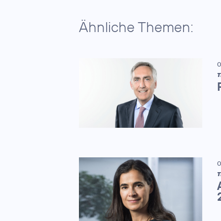
Ähnliche Themen:
0
T
0
T