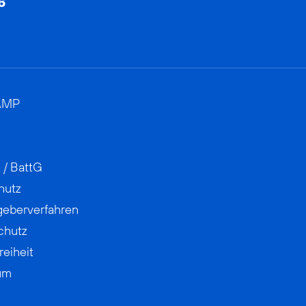
AMP
 / BattG
hutz
geberverfahren
chutz
reiheit
um