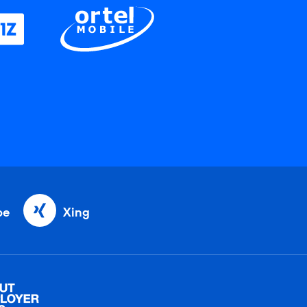
be
Xing