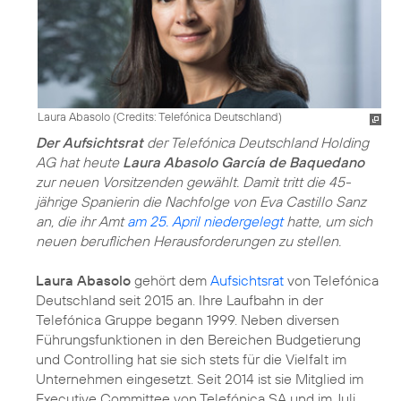
Laura Abasolo (
Credits: Telefónica Deutschland
)
Der Aufsichtsrat
der Telefónica Deutschland Holding
AG hat heute
Laura Abasolo García de Baquedano
zur neuen Vorsitzenden gewählt. Damit tritt die 45-
jährige Spanierin die Nachfolge von Eva Castillo Sanz
an, die ihr Amt
am 25. April niedergelegt
hatte, um sich
neuen beruflichen Herausforderungen zu stellen.
Laura Abasolo
gehört dem
Aufsichtsrat
von Telefónica
Deutschland seit 2015 an. Ihre Laufbahn in der
Telefónica Gruppe begann 1999. Neben diversen
Führungsfunktionen in den Bereichen Budgetierung
und Controlling hat sie sich stets für die Vielfalt im
Unternehmen eingesetzt. Seit 2014 ist sie Mitglied im
Executive Committee von Telefónica SA und im Juli