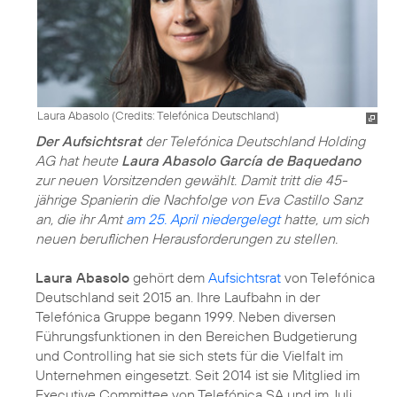
Laura Abasolo (
Credits: Telefónica Deutschland
)
Der Aufsichtsrat
der Telefónica Deutschland Holding
AG hat heute
Laura Abasolo García de Baquedano
zur neuen Vorsitzenden gewählt. Damit tritt die 45-
jährige Spanierin die Nachfolge von Eva Castillo Sanz
an, die ihr Amt
am 25. April niedergelegt
hatte, um sich
neuen beruflichen Herausforderungen zu stellen.
Laura Abasolo
gehört dem
Aufsichtsrat
von Telefónica
Deutschland seit 2015 an. Ihre Laufbahn in der
Telefónica Gruppe begann 1999. Neben diversen
Führungsfunktionen in den Bereichen Budgetierung
und Controlling hat sie sich stets für die Vielfalt im
Unternehmen eingesetzt. Seit 2014 ist sie Mitglied im
Executive Committee von Telefónica SA und im Juli