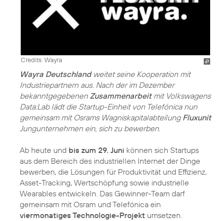
Credits: Wayra
Wayra Deutschland
weitet seine Kooperation mit
Industriepartnern aus. Nach der im Dezember
bekanntgegebenen
Zusammenarbeit
mit Volkswagens
Data:Lab lädt die Startup-Einheit von Telefónica nun
gemeinsam mit Osrams Wagniskapitalabteilung
Fluxunit
Jungunternehmen ein, sich zu bewerben.
Ab heute und
bis zum 29. Juni
können sich Startups
aus dem Bereich des industriellen Internet der Dinge
bewerben, die Lösungen für Produktivität und Effizienz,
Asset-Tracking, Wertschöpfung sowie industrielle
Wearables entwickeln. Das Gewinner-Team darf
gemeinsam mit Osram und Telefónica ein
viermonatiges Technologie-Projekt
umsetzen.