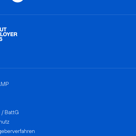
AMP
 / BattG
hutz
geberverfahren