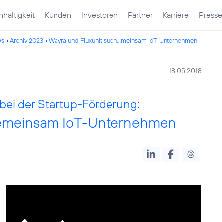
haltigkeit
Kunden
Investoren
Partner
Karriere
Presse
ws
Archiv 2023
Wayra und Fluxunit such...meinsam IoT-Unternehmen
18.05.2018
bei der Startup-Förderung:
gemeinsam IoT-Unternehmen