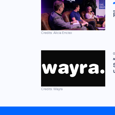
#
Credits: Alicia Enciso
0
N
Credits: Wayra