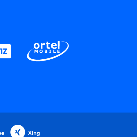
be
Xing