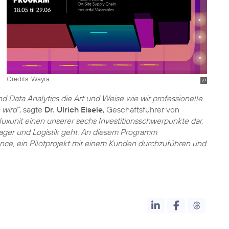
Credits: Wayra
d Data Analytics die Art und Weise wie wir professionelle
wird“
, sagte
Dr. Ulrich Eisele
, Geschäftsführer von
 Fluxunit einen unserer sechs Investitionsschwerpunkte dar,
ager und Logistik geht. An diesem Programm
nce, ein Pilotprojekt mit einem Kunden durchzuführen und