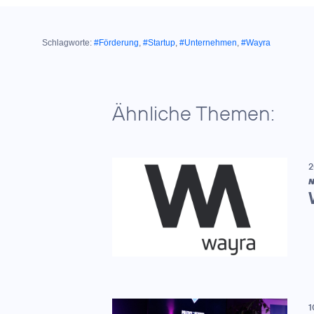
Schlagworte:
#Förderung
,
#Startup
,
#Unternehmen
,
#Wayra
Ähnliche Themen:
2
N
1