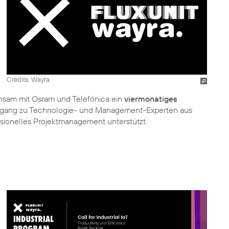
Credits: Wayra
nsam mit Osram und Telefónica ein
viermonatiges
ugang zu Technologie- und Management-Experten aus
ionelles Projektmanagement unterstützt.