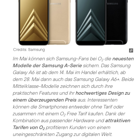
Credits: Samsung
Im Mai können sich Samsung-Fans bei O
die
neuesten
2
Modelle der Samsung A-Serie
sichern. Das Samsung
Galaxy A6 ist ab dem 14. Mai im Handel erhältlich, ab
dem 28. Mai dann auch das Samsung Galaxy A6+. Beide
Mittelklasse-Modelle zeichnen sich durch ihre
praktischen Features und ihr
hochwertiges Design zu
einem überzeugenden Preis
aus. Interessenten
können die Smartphones entweder ohne Tarif oder
zusammen mit einem O
Free Tarif kaufen. Dank der
2
Kombination aus passender Hardware und
attraktiven
Tarifen von O
profitieren Kunden von einem
2
uneingeschränkten Zugang zur digitalen Welt.