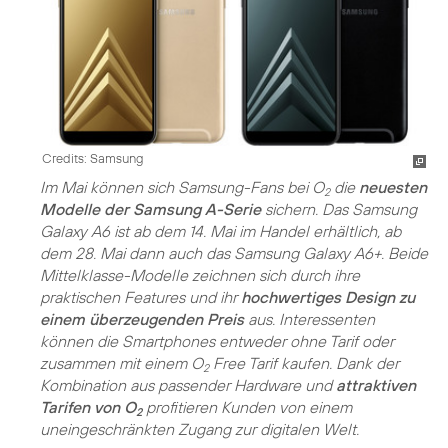
Credits: Samsung
Im Mai können sich Samsung-Fans bei O
die
neuesten
2
Modelle der Samsung A-Serie
sichern. Das Samsung
Galaxy A6 ist ab dem 14. Mai im Handel erhältlich, ab
dem 28. Mai dann auch das Samsung Galaxy A6+. Beide
Mittelklasse-Modelle zeichnen sich durch ihre
praktischen Features und ihr
hochwertiges Design zu
einem überzeugenden Preis
aus. Interessenten
können die Smartphones entweder ohne Tarif oder
zusammen mit einem O
Free Tarif kaufen. Dank der
2
Kombination aus passender Hardware und
attraktiven
Tarifen von O
profitieren Kunden von einem
2
uneingeschränkten Zugang zur digitalen Welt.