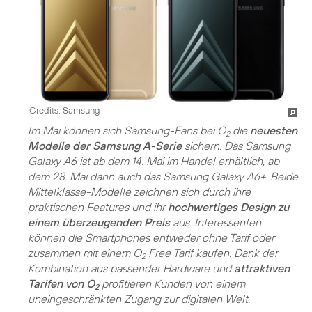
Credits: Samsung
Im Mai können sich Samsung-Fans bei O
die
neuesten
2
Modelle der Samsung A-Serie
sichern. Das Samsung
Galaxy A6 ist ab dem 14. Mai im Handel erhältlich, ab
dem 28. Mai dann auch das Samsung Galaxy A6+. Beide
Mittelklasse-Modelle zeichnen sich durch ihre
praktischen Features und ihr
hochwertiges Design zu
einem überzeugenden Preis
aus. Interessenten
können die Smartphones entweder ohne Tarif oder
zusammen mit einem O
Free Tarif kaufen. Dank der
2
Kombination aus passender Hardware und
attraktiven
Tarifen von O
profitieren Kunden von einem
2
uneingeschränkten Zugang zur digitalen Welt.