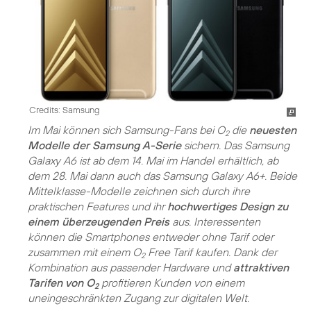
Credits: Samsung
Im Mai können sich Samsung-Fans bei O
die
neuesten
2
Modelle der Samsung A-Serie
sichern. Das Samsung
Galaxy A6 ist ab dem 14. Mai im Handel erhältlich, ab
dem 28. Mai dann auch das Samsung Galaxy A6+. Beide
Mittelklasse-Modelle zeichnen sich durch ihre
praktischen Features und ihr
hochwertiges Design zu
einem überzeugenden Preis
aus. Interessenten
können die Smartphones entweder ohne Tarif oder
zusammen mit einem O
Free Tarif kaufen. Dank der
2
Kombination aus passender Hardware und
attraktiven
Tarifen von O
profitieren Kunden von einem
2
uneingeschränkten Zugang zur digitalen Welt.