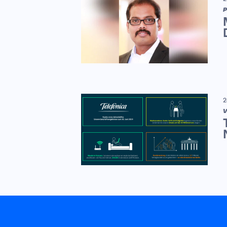
P
2
V