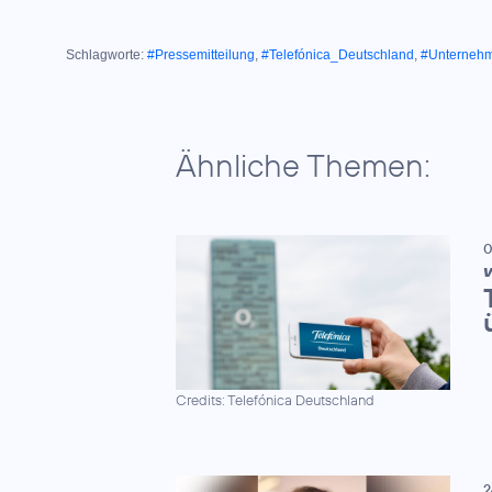
Schlagworte:
#Pressemitteilung
,
#Telefónica_Deutschland
,
#Unterneh
Ähnliche Themen:
0
V
Credits: Telefónica Deutschland
2