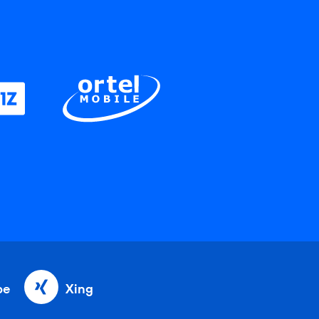
be
Xing