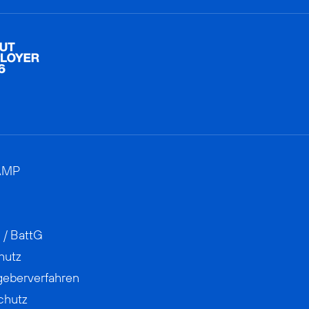
AMP
 / BattG
hutz
geberverfahren
chutz