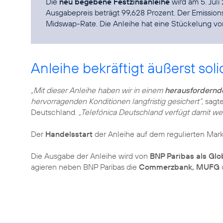
Die
neu begebene Festzinsanleihe
wird am 5. Juli
Ausgabepreis beträgt 99,628 Prozent. Der Emissions
Midswap-Rate. Die Anleihe hat eine Stückelung vo
Anleihe bekräftigt äußerst sol
„Mit dieser Anleihe haben wir in einem
herausfordernd
hervorragenden Konditionen langfristig gesichert“,
sagt
Deutschland.
„Telefónica Deutschland verfügt damit we
Der
Handelsstart
der Anleihe auf dem regulierten Mark
Die Ausgabe der Anleihe wird von
BNP Paribas als Glo
agieren neben BNP Paribas die
Commerzbank, MUFG