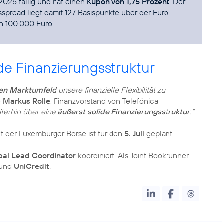
 2025 fällig und hat einen
Kupon von 1,75 Prozent
. Der
spread liegt damit 127 Basispunkte über der Euro-
n 100.000 Euro.
ide Finanzierungsstruktur
en Marktumfeld
unsere finanzielle Flexibilität zu
e
Markus Rolle
, Finanzvorstand von Telefónica
iterhin über eine
äußerst solide Finanzierungsstruktur
.“
t der Luxemburger Börse ist für den
5. Juli
geplant.
bal Lead Coordinator
koordiniert. Als Joint Bookrunner
und
UniCredit
.