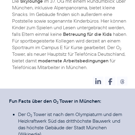
Die
Skylounge
im 37. OG mit einem Rundumblick über
München, inklusive Alpenpanorama, bietet kleine
Snacks. Im Gebäude finden sich außerdem eine
Poststelle sowie sogenannte Kinderbüros. Hier können
Kinder zum Spielen und Lesen untergebracht werden,
falls Eltern einmal keine
Betreuung für die Kids
haben.
Für sportbegeisterte Kollegen wird derzeit an einem
Sportraum im Campus E für Kurse gearbeitet. Der O
2
Tower, als neuer Hauptsitz für Telefónica Deutschland,
bietet damit
modernste Arbeitsbedingungen
für
Telefónicas Mitarbeiter in München.
Fun Facts über den O
Tower in München:
2
Der O
Tower ist nach dem Olympiaturm und dem
2
Heizkraftwerk Süd das dritthöchste Bauwerk und
das höchste Gebäude der Stadt München
(
Wikipedia
).