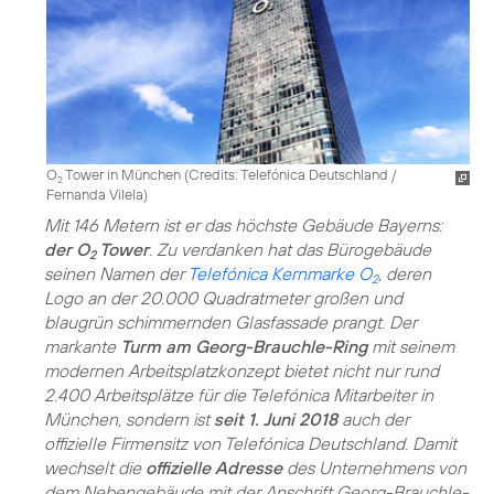
O
Tower in München (
Credits: Telefónica Deutschland /
2
Fernanda Vilela
)
Mit 146 Metern ist er das höchste Gebäude Bayerns:
der O
Tower
. Zu verdanken hat das Bürogebäude
2
seinen Namen der
Telefónica Kernmarke O
, deren
2
Logo an der 20.000 Quadratmeter großen und
blaugrün schimmernden Glasfassade prangt. Der
markante
Turm am Georg-Brauchle-Ring
mit seinem
modernen Arbeitsplatzkonzept bietet nicht nur rund
2.400 Arbeitsplätze für die Telefónica Mitarbeiter in
München, sondern ist
seit 1. Juni 2018
auch der
offizielle Firmensitz von Telefónica Deutschland. Damit
wechselt die
offizielle Adresse
des Unternehmens von
dem Nebengebäude mit der Anschrift Georg-Brauchle-