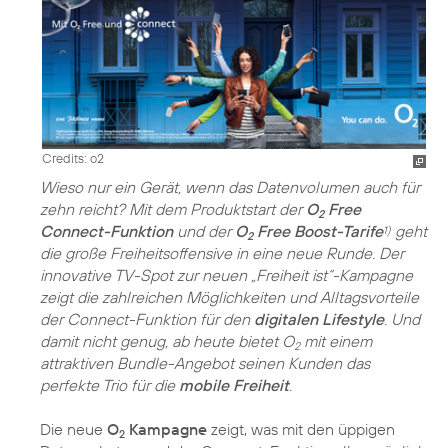
Credits: o2
Wieso nur ein Gerät, wenn das Datenvolumen auch für
zehn reicht? Mit dem Produktstart der
O
Free
2
Connect-Funktion
und der
O
Free Boost-Tarife
geht
1)
2
die große Freiheitsoffensive in eine neue Runde. Der
innovative TV-Spot zur neuen „Freiheit ist“-Kampagne
zeigt die zahlreichen Möglichkeiten und Alltagsvorteile
der Connect-Funktion für den
digitalen Lifestyle
. Und
damit nicht genug, ab heute bietet O
mit einem
2
attraktiven Bundle-Angebot seinen Kunden das
perfekte Trio für die
mobile Freiheit
.
Die neue
O
Kampagne
zeigt, was mit den üppigen
2