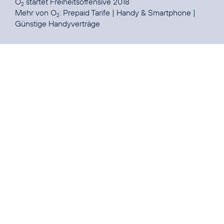
O
startet
Freiheitsoffensive 2018
2
Mehr von O
:
Prepaid Tarife
|
Handy & Smartphone
|
2
Günstige Handyverträge