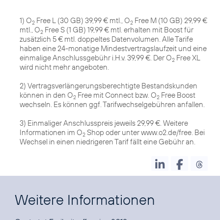
1) O
Free L (30 GB) 39,99 € mtl., O
Free M (10 GB) 29,99 €
2
2
mtl., O
Free S (1 GB) 19,99 € mtl. erhalten mit Boost für
2
zusätzlich 5 € mtl. doppeltes Datenvolumen. Alle Tarife
haben eine 24-monatige Mindestvertragslaufzeit und eine
einmalige Anschlussgebühr i.H.v. 39,99 €. Der O
Free XL
2
wird nicht mehr angeboten.
2) Vertragsverlängerungsberechtigte Bestandskunden
können in den O
Free mit Connect bzw. O
Free Boost
2
2
wechseln. Es können ggf. Tarifwechselgebühren anfallen.
3) Einmaliger Anschlusspreis jeweils 29,99 €. Weitere
Informationen im O
Shop oder unter www.o2.de/free. Bei
2
Wechsel in einen niedrigeren Tarif fällt eine Gebühr an.
Weitere Informationen