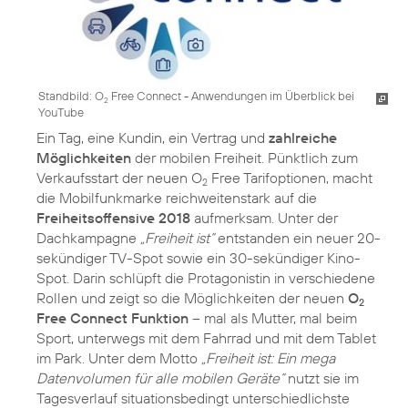
Standbild: O
Free Connect - Anwendungen im Überblick bei
2
YouTube
Ein Tag, eine Kundin, ein Vertrag und
zahlreiche
Möglichkeiten
der mobilen Freiheit. Pünktlich zum
Verkaufsstart der neuen O
Free Tarifoptionen, macht
2
die Mobilfunkmarke reichweitenstark auf die
Freiheitsoffensive 2018
aufmerksam. Unter der
Dachkampagne
„Freiheit ist“
entstanden ein neuer 20-
sekündiger TV-Spot sowie ein 30-sekündiger Kino-
Spot. Darin schlüpft die Protagonistin in verschiedene
Rollen und zeigt so die Möglichkeiten der neuen
O
2
Free Connect Funktion
– mal als Mutter, mal beim
Sport, unterwegs mit dem Fahrrad und mit dem Tablet
im Park. Unter dem Motto
„Freiheit ist: Ein mega
Datenvolumen für alle mobilen Geräte“
nutzt sie im
Tagesverlauf situationsbedingt unterschiedlichste