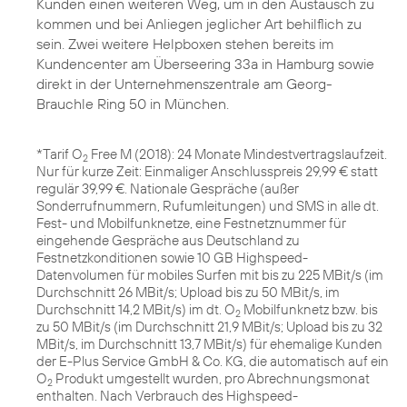
Kunden einen weiteren Weg, um in den Austausch zu
kommen und bei Anliegen jeglicher Art behilflich zu
sein. Zwei weitere Helpboxen stehen bereits im
Kundencenter am Überseering 33a in Hamburg sowie
direkt in der Unternehmenszentrale am Georg-
Brauchle Ring 50 in München.
*Tarif O
Free M (2018): 24 Monate Mindestvertragslaufzeit.
2
Nur für kurze Zeit: Einmaliger Anschlusspreis 29,99 € statt
regulär 39,99 €. Nationale Gespräche (außer
Sonderrufnummern, Rufumleitungen) und SMS in alle dt.
Fest- und Mobilfunknetze, eine Festnetznummer für
eingehende Gespräche aus Deutschland zu
Festnetzkonditionen sowie 10 GB Highspeed-
Datenvolumen für mobiles Surfen mit bis zu 225 MBit/s (im
Durchschnitt 26 MBit/s; Upload bis zu 50 MBit/s, im
Durchschnitt 14,2 MBit/s) im dt. O
Mobilfunknetz bzw. bis
2
zu 50 MBit/s (im Durchschnitt 21,9 MBit/s; Upload bis zu 32
MBit/s, im Durchschnitt 13,7 MBit/s) für ehemalige Kunden
der E-Plus Service GmbH & Co. KG, die automatisch auf ein
O
Produkt umgestellt wurden, pro Abrechnungsmonat
2
enthalten. Nach Verbrauch des Highspeed-