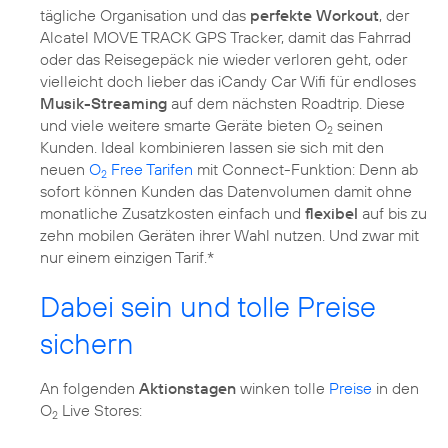
tägliche Organisation und das
perfekte Workout
, der
Alcatel MOVE TRACK GPS Tracker, damit das Fahrrad
oder das Reisegepäck nie wieder verloren geht, oder
vielleicht doch lieber das iCandy Car Wifi für endloses
Musik-Streaming
auf dem nächsten Roadtrip. Diese
und viele weitere smarte Geräte bieten O
seinen
2
Kunden. Ideal kombinieren lassen sie sich mit den
neuen
O
Free Tarifen
mit Connect-Funktion: Denn ab
2
sofort können Kunden das Datenvolumen damit ohne
monatliche Zusatzkosten einfach und
flexibel
auf bis zu
zehn mobilen Geräten ihrer Wahl nutzen. Und zwar mit
nur einem einzigen Tarif.*
Dabei sein und tolle Preise
sichern
An folgenden
Aktionstagen
winken tolle
Preise
in den
O
Live Stores:
2