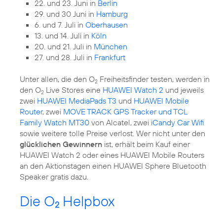
22. und 23. Juni in
Berlin
29. und 30 Juni in
Hamburg
6. und 7. Juli in
Oberhausen
13. und 14. Juli in
Köln
20. und 21. Juli in
München
27. und 28. Juli in
Frankfurt
Unter allen, die den O
Freiheitsfinder testen, werden in
2
den O
Live Stores eine
HUAWEI Watch 2
und jeweils
2
zwei
HUAWEI MediaPads T3
und
HUAWEI Mobile
Router
, zwei
MOVE TRACK GPS Tracker und TCL
Family Watch MT30
von Alcatel, zwei
iCandy Car Wifi
sowie weitere tolle Preise verlost. Wer nicht unter den
glücklichen Gewinnern
ist, erhält beim Kauf einer
HUAWEI Watch 2 oder eines HUAWEI Mobile Routers
an den Aktionstagen einen HUAWEI Sphere Bluetooth
Speaker gratis dazu.
Die O
Helpbox
2