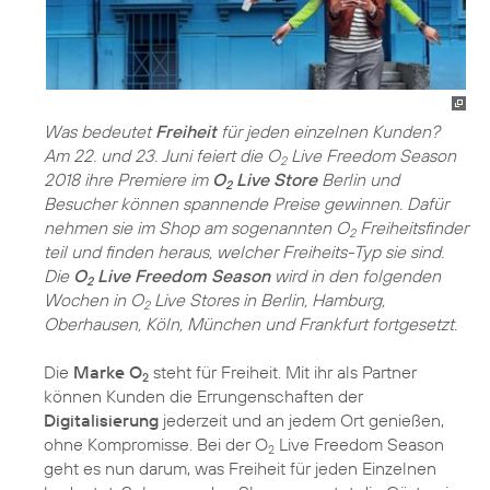
Was bedeutet
Freiheit
für jeden einzelnen Kunden?
Am 22. und 23. Juni feiert die O
Live Freedom Season
2
2018 ihre Premiere im
O
Live Store
Berlin und
2
Besucher können spannende Preise gewinnen. Dafür
nehmen sie im Shop am sogenannten O
Freiheitsfinder
2
teil und finden heraus, welcher Freiheits-Typ sie sind.
Die
O
Live Freedom Season
wird in den folgenden
2
Wochen in O
Live Stores in Berlin, Hamburg,
2
Oberhausen, Köln, München und Frankfurt fortgesetzt.
Die
Marke O
steht für Freiheit. Mit ihr als Partner
2
können Kunden die Errungenschaften der
Digitalisierung
jederzeit und an jedem Ort genießen,
ohne Kompromisse. Bei der O
Live Freedom Season
2
geht es nun darum, was Freiheit für jeden Einzelnen