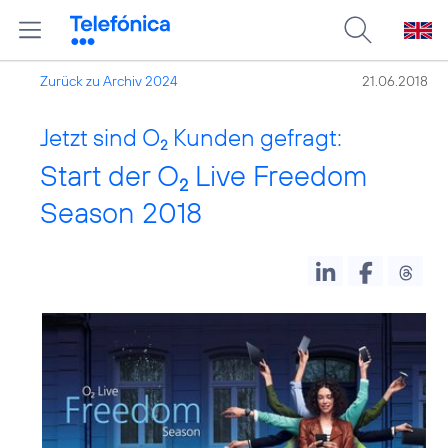
Zurück zu Archiv 2024
21.06.2018
Jetzt sind O
Kunden gefragt:
2
Start der O
Live Freedom
2
Season 2018