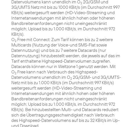
Datenvolumens kann unendlich im O
2G/GSM und
2
3G/UMTS Netz mit bis zu 1000 KBit/s (im Durchschnitt 997
KBit/s) weitergesurft werden (HD-Video-Streaming und
Internetanwendungen mit ähnlich hohen oder höheren
Bandbreitenanforderungen nicht uneingeschränkt
möglich; Upload bis zu 1.000 KBit/s, im Durchschnitt 972
KBit/s).
O
Free mit Connect: Zum Tarif können bis zu 2 weitere
2
Multicards (Nutzung der Voice-und SMS-Flat sowie
Datennutzung) und bis zu 7 weitere Datacards (nur
Datennutzung) hinzubestellt werden, die jeweils auf das im
Tarif enthaltene Highspeed-Datenvolumen zugreifen.
Datacards können nur in Weltzone 1 genutzt werden. Mit
O
Free kann nach Verbrauch des Highspeed-
2
Datenvolumens unendlich im O
2G/GSM- und 3G/UMTS-
2
Netz mit bis zu 1.000 KBit/s (im Durchschnitt 997 KBit/s)
weitergesurft werden (HD-Video-Streaming und
Internetanwendungen mit ähnlich hohen oder höheren
Bandbreitenanforderungen nicht uneingeschränkt
möglich; Upload bis zu 1.000 KBit/s, im Durchschnitt 972
KBit/s). Bei hinzubestellten Multi- und Datacards reduziert
sich die Übertragungsgeschwindigkeit nach Verbrauch
des Highspeed-Datenvolumens auf bis zu 32 KBit/s im Up-
und Download.