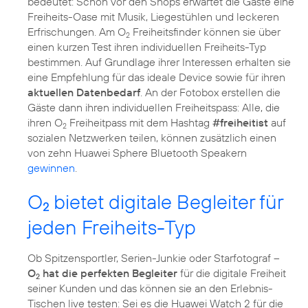
bedeutet: Schon vor den Shops erwartet die Gäste eine
Freiheits-Oase mit Musik, Liegestühlen und leckeren
Erfrischungen. Am O
Freiheitsfinder können sie über
2
einen kurzen Test ihren individuellen Freiheits-Typ
bestimmen. Auf Grundlage ihrer Interessen erhalten sie
eine Empfehlung für das ideale Device sowie für ihren
aktuellen Datenbedarf
. An der Fotobox erstellen die
Gäste dann ihren individuellen Freiheitspass: Alle, die
ihren O
Freiheitpass mit dem Hashtag
#freiheitist
auf
2
sozialen Netzwerken teilen, können zusätzlich einen
von zehn Huawei Sphere Bluetooth Speakern
gewinnen
.
O
bietet digitale Begleiter für
2
jeden Freiheits-Typ
Ob Spitzensportler, Serien-Junkie oder Starfotograf –
O
hat die perfekten Begleiter
für die digitale Freiheit
2
seiner Kunden und das können sie an den Erlebnis-
Tischen live testen: Sei es die Huawei Watch 2 für die