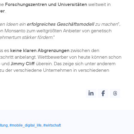
ine
Forschungszentren und Universitäten
weltweit in
yer
.
ten Ideen ein
erfolgreiches Geschäftsmodell
zu machen
“,
n Monsanto zum weltgrößten Anbieter von genetisch
hmertum stärker fördern.
“
ss es
keine klaren Abgrenzungen
zwischen den
rtschritt anbelangt. Wettbewerber von heute können schon
o
und
Jimmy Cliff
überein. Das zeige sich unter anderem
 zu der verschiedene Unternehmen in verschiedenen
ltung
,
#mobile_digital_life
,
#wirtschaft