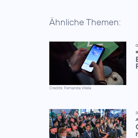
Ähnliche Themen:
0
W
Credits: Fernanda Vilela
3
J