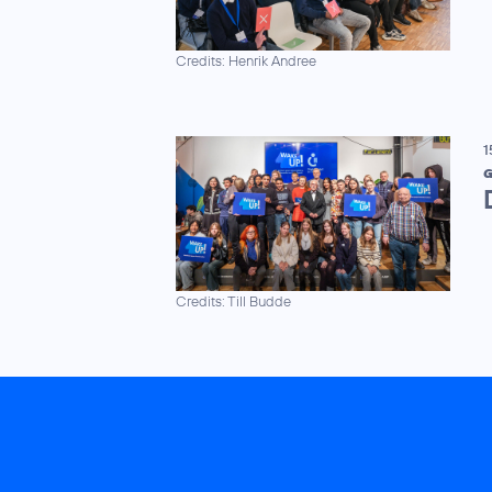
Credits: Henrik Andree
1
G
Credits: Till Budde