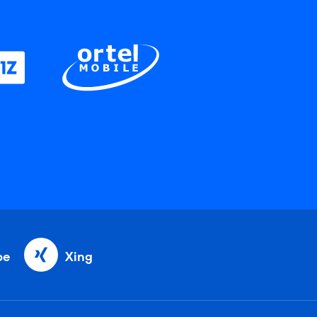
be
Xing