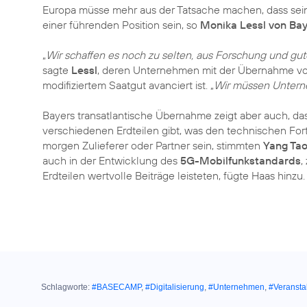
Europa müsse mehr aus der Tatsache machen, dass se
einer führenden Position sein, so
Monika Lessl von Ba
„
Wir schaffen es noch zu selten, aus Forschung und gu
sagte
Lessl
, deren Unternehmen mit der Übernahme vo
modifiziertem Saatgut avanciert ist. „
Wir müssen Unterne
Bayers transatlantische Übernahme zeigt aber auch, da
verschiedenen Erdteilen gibt, was den technischen Fo
morgen Zulieferer oder Partner sein, stimmten
Yang Ta
auch in der Entwicklung des
5G-Mobilfunkstandards
,
Erdteilen wertvolle Beiträge leisteten, fügte Haas hinzu.
Schlagworte:
#BASECAMP
,
#Digitalisierung
,
#Unternehmen
,
#Veransta