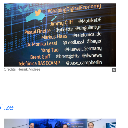
Credits: Henrik Andree
itze