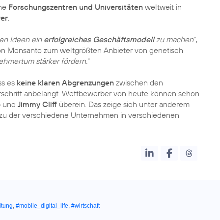
ine
Forschungszentren und Universitäten
weltweit in
yer
.
ten Ideen ein
erfolgreiches Geschäftsmodell
zu machen
“,
n Monsanto zum weltgrößten Anbieter von genetisch
hmertum stärker fördern.
“
ss es
keine klaren Abgrenzungen
zwischen den
rtschritt anbelangt. Wettbewerber von heute können schon
o
und
Jimmy Cliff
überein. Das zeige sich unter anderem
 zu der verschiedene Unternehmen in verschiedenen
ltung
,
#mobile_digital_life
,
#wirtschaft