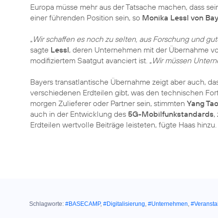
Europa müsse mehr aus der Tatsache machen, dass se
einer führenden Position sein, so
Monika Lessl von Ba
„
Wir schaffen es noch zu selten, aus Forschung und gu
sagte
Lessl
, deren Unternehmen mit der Übernahme vo
modifiziertem Saatgut avanciert ist. „
Wir müssen Unterne
Bayers transatlantische Übernahme zeigt aber auch, da
verschiedenen Erdteilen gibt, was den technischen Fo
morgen Zulieferer oder Partner sein, stimmten
Yang Ta
auch in der Entwicklung des
5G-Mobilfunkstandards
,
Erdteilen wertvolle Beiträge leisteten, fügte Haas hinzu.
Schlagworte:
#BASECAMP
,
#Digitalisierung
,
#Unternehmen
,
#Veransta