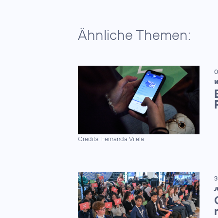
Ähnliche Themen:
0
W
Credits: Fernanda Vilela
3
J