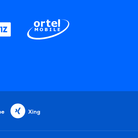
be
Xing