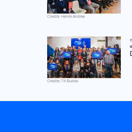
Credits: Henrik Andree
1
G
Credits: Till Budde