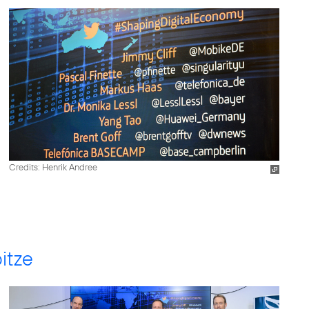
Credits: Henrik Andree
itze