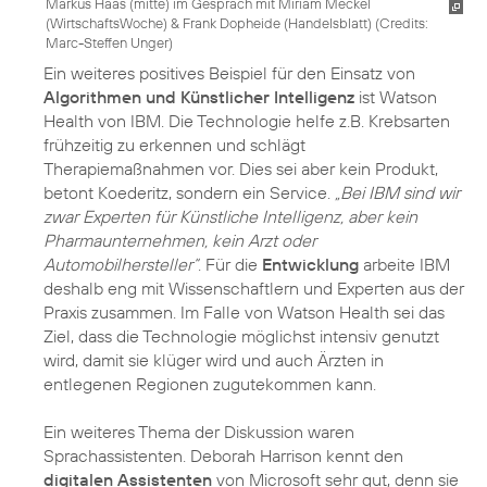
Markus Haas (mitte) im Gespräch mit Miriam Meckel
(WirtschaftsWoche) & Frank Dopheide (Handelsblatt) (
Credits:
Marc-Steffen Unger
)
Ein weiteres positives Beispiel für den Einsatz von
Algorithmen und Künstlicher Intelligenz
ist Watson
Health von IBM. Die Technologie helfe z.B. Krebsarten
frühzeitig zu erkennen und schlägt
Therapiemaßnahmen vor. Dies sei aber kein Produkt,
betont Koederitz, sondern ein Service.
„Bei IBM sind wir
zwar Experten für Künstliche Intelligenz, aber kein
Pharmaunternehmen, kein Arzt oder
Automobilhersteller“
. Für die
Entwicklung
arbeite IBM
deshalb eng mit Wissenschaftlern und Experten aus der
Praxis zusammen. Im Falle von Watson Health sei das
Ziel, dass die Technologie möglichst intensiv genutzt
wird, damit sie klüger wird und auch Ärzten in
entlegenen Regionen zugutekommen kann.
Ein weiteres Thema der Diskussion waren
Sprachassistenten. Deborah Harrison kennt den
digitalen Assistenten
von Microsoft sehr gut, denn sie