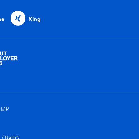
be
Xing
AMP
 / BattG