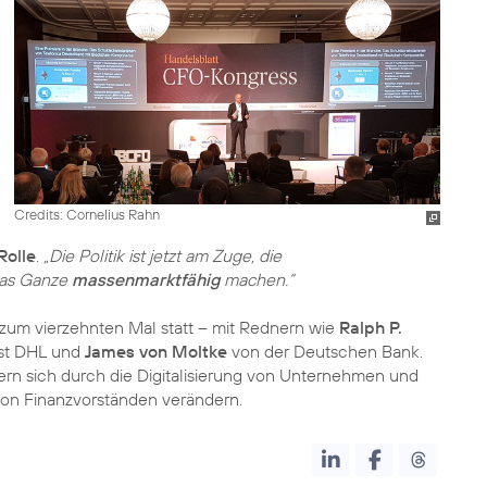
Credits: Cornelius Rahn
Rolle
.
„Die Politik ist jetzt am Zuge, die
das Ganze
massenmarktfähig
machen.“
 zum vierzehnten Mal statt – mit Rednern wie
Ralph P.
st DHL und
James von Moltke
von der Deutschen Bank.
ern sich durch die Digitalisierung von Unternehmen und
von Finanzvorständen verändern.