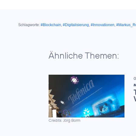
Schlagworte:
#Blockchain
,
#Digitalisierung
,
#Innovationen
,
#Markus_Ro
Ähnliche Themen:
0
M
Credits: Jörg Borm