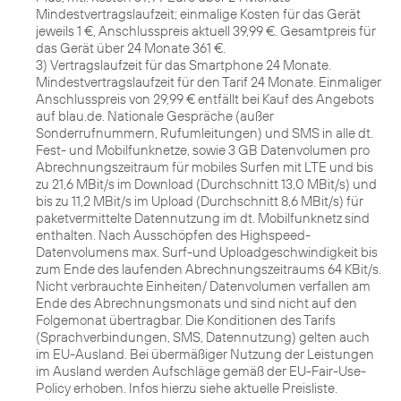
Mindestvertragslaufzeit; einmalige Kosten für das Gerät
jeweils 1 €, Anschlusspreis aktuell 39,99 €. Gesamtpreis für
das Gerät über 24 Monate 361 €.
3) Vertragslaufzeit für das Smartphone 24 Monate.
Mindestvertragslaufzeit für den Tarif 24 Monate. Einmaliger
Anschlusspreis von 29,99 € entfällt bei Kauf des Angebots
auf blau.de. Nationale Gespräche (außer
Sonderrufnummern, Rufumleitungen) und SMS in alle dt.
Fest- und Mobilfunknetze, sowie 3 GB Datenvolumen pro
Abrechnungszeitraum für mobiles Surfen mit LTE und bis
zu 21,6 MBit/s im Download (Durchschnitt 13,0 MBit/s) und
bis zu 11,2 MBit/s im Upload (Durchschnitt 8,6 MBit/s) für
paketvermittelte Datennutzung im dt. Mobilfunknetz sind
enthalten. Nach Ausschöpfen des Highspeed-
Datenvolumens max. Surf-und Uploadgeschwindigkeit bis
zum Ende des laufenden Abrechnungszeitraums 64 KBit/s.
Nicht verbrauchte Einheiten/ Datenvolumen verfallen am
Ende des Abrechnungsmonats und sind nicht auf den
Folgemonat übertragbar. Die Konditionen des Tarifs
(Sprachverbindungen, SMS, Datennutzung) gelten auch
im EU-Ausland. Bei übermäßiger Nutzung der Leistungen
im Ausland werden Aufschläge gemäß der EU-Fair-Use-
Policy erhoben. Infos hierzu siehe aktuelle Preisliste.