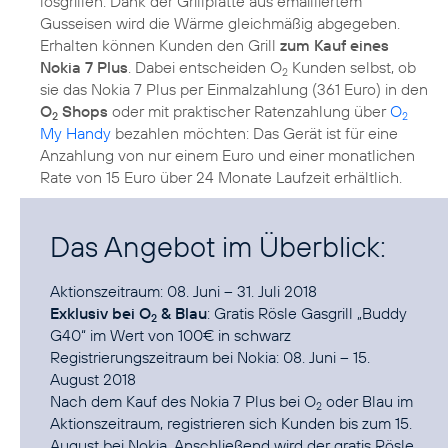
losgrillen. Dank der Grillplatte aus emailliertem
Gusseisen wird die Wärme gleichmäßig abgegeben.
Erhalten können Kunden den Grill
zum Kauf eines
Nokia 7 Plus
. Dabei entscheiden O
Kunden selbst, ob
2
sie das Nokia 7 Plus per Einmalzahlung (361 Euro) in den
O
Shops
oder mit praktischer Ratenzahlung über
O
2
2
My Handy
bezahlen möchten: Das Gerät ist für eine
Anzahlung von nur einem Euro und einer monatlichen
Rate von 15 Euro über 24 Monate Laufzeit erhältlich.
Das Angebot im Überblick:
Exklusiv bei O
& Blau
: Gratis Rösle Gasgrill „Buddy
2
G40“ im Wert von 100€ in schwarz
Registrierungszeitraum bei Nokia: 08. Juni – 15.
August 2018
Nach dem Kauf des Nokia 7 Plus bei O
oder Blau im
2
Aktionszeitraum, registrieren sich Kunden bis zum 15.
August bei Nokia. Anschließend wird der gratis Rösle