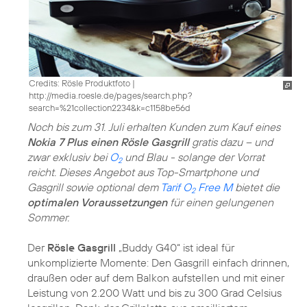
Credits: Rösle Produktfoto
|
http://media.roesle.de/pages/search.php?
search=%21collection2234&k=c1158be56d
Noch bis zum 31. Juli erhalten Kunden zum Kauf eines
Nokia 7 Plus einen Rösle Gasgrill
gratis dazu – und
zwar exklusiv bei
O
und Blau - solange der Vorrat
2
reicht. Dieses Angebot aus Top-Smartphone und
Gasgrill sowie optional dem
Tarif O
Free M
bietet die
2
optimalen Voraussetzungen
für einen gelungenen
Sommer.
Der
Rösle Gasgrill
„Buddy G40“ ist ideal für
unkomplizierte Momente: Den Gasgrill einfach drinnen,
draußen oder auf dem Balkon aufstellen und mit einer
Leistung von 2.200 Watt und bis zu 300 Grad Celsius