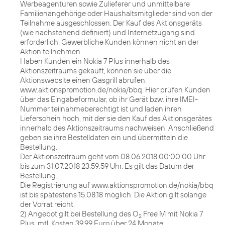
Werbeagenturen sowie Zulieferer und unmittelbare
Familienangehörige oder Haushaltsmitglieder sind von der
Teilnahme ausgeschlossen. Der Kauf des Aktionsgeräts
(wie nachstehend definiert) und Internetzugang sind
erforderlich. Gewerbliche Kunden können nicht an der
Aktion teilnehmen.
Haben Kunden ein Nokia 7 Plus innerhalb des
Aktionszeitraums gekauft, können sie über die
Aktionswebsite einen Gasgrill abrufen:
www.aktionspromotion.de/nokia/bbq. Hier prüfen Kunden
über das Eingabeformular, ob ihr Gerät bzw. ihre IMEI-
Nummer teilnahmeberechtigt ist und laden ihren
Lieferschein hoch, mit der sie den Kauf des Aktionsgerätes
innerhalb des Aktionszeitraums nachweisen. Anschließend
geben sie ihre Bestelldaten ein und übermitteln die
Bestellung.
Der Aktionszeitraum geht vom 08.06.2018 00:00:00 Uhr
bis zum 31.07.2018 23:59:59 Uhr. Es gilt das Datum der
Bestellung.
Die Registrierung auf www.aktionspromotion.de/nokia/bbq
ist bis spätestens 15.08.18 möglich. Die Aktion gilt solange
der Vorrat reicht.
2) Angebot gilt bei Bestellung des O
Free M mit Nokia 7
2
Plus, mtl. Kosten 39,99 Euro über 24 Monate