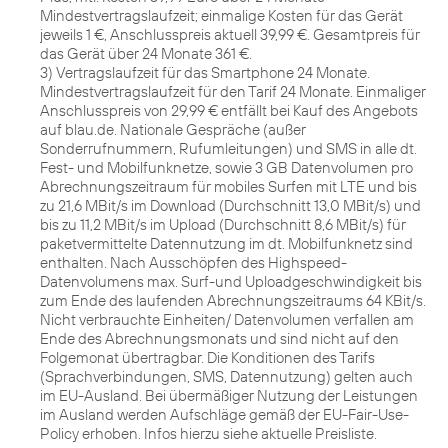
Mindestvertragslaufzeit; einmalige Kosten für das Gerät
jeweils 1 €, Anschlusspreis aktuell 39,99 €. Gesamtpreis für
das Gerät über 24 Monate 361 €.
3) Vertragslaufzeit für das Smartphone 24 Monate.
Mindestvertragslaufzeit für den Tarif 24 Monate. Einmaliger
Anschlusspreis von 29,99 € entfällt bei Kauf des Angebots
auf blau.de. Nationale Gespräche (außer
Sonderrufnummern, Rufumleitungen) und SMS in alle dt.
Fest- und Mobilfunknetze, sowie 3 GB Datenvolumen pro
Abrechnungszeitraum für mobiles Surfen mit LTE und bis
zu 21,6 MBit/s im Download (Durchschnitt 13,0 MBit/s) und
bis zu 11,2 MBit/s im Upload (Durchschnitt 8,6 MBit/s) für
paketvermittelte Datennutzung im dt. Mobilfunknetz sind
enthalten. Nach Ausschöpfen des Highspeed-
Datenvolumens max. Surf-und Uploadgeschwindigkeit bis
zum Ende des laufenden Abrechnungszeitraums 64 KBit/s.
Nicht verbrauchte Einheiten/ Datenvolumen verfallen am
Ende des Abrechnungsmonats und sind nicht auf den
Folgemonat übertragbar. Die Konditionen des Tarifs
(Sprachverbindungen, SMS, Datennutzung) gelten auch
im EU-Ausland. Bei übermäßiger Nutzung der Leistungen
im Ausland werden Aufschläge gemäß der EU-Fair-Use-
Policy erhoben. Infos hierzu siehe aktuelle Preisliste.