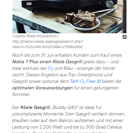
Credits: Rösle Produktfoto
|
http://media.roesle.de/pages/search.php?
search=%21collection2234&k=c1158be56d
Noch bis zum 31. Juli erhalten Kunden zum Kauf eines
Nokia 7 Plus einen Rösle Gasgrill
gratis dazu – und
zwar exklusiv bei
O
und Blau - solange der Vorrat
2
reicht. Dieses Angebot aus Top-Smartphone und
Gasgrill sowie optional dem
Tarif O
Free M
bietet die
2
optimalen Voraussetzungen
für einen gelungenen
Sommer.
Der
Rösle Gasgrill
„Buddy G40“ ist ideal für
unkomplizierte Momente: Den Gasgrill einfach drinnen,
draußen oder auf dem Balkon aufstellen und mit einer
Leistung von 2.200 Watt und bis zu 300 Grad Celsius