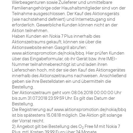
Werbeagenturen sowie Zulieferer und unmittelbare
Familienangehörige oder Haushaltsmitglieder sind von der
Teilnahme ausgeschlossen. Der Kauf des Aktionsgeräts
(wie nachstehend definiert) und Internetzugang sind
erforderlich. Gewerbliche Kunden können nicht an der
Aktion teilnehmen.
Haben Kunden ein Nokia 7 Plus innerhalb des
Aktionszeitraums gekauft, können sie über die
Aktionswebsite einen Gasgrill abrufen:
www.aktionspromotion.de/nokia/bbq. Hier prüfen Kunden
über das Eingabeformular, ob ihr Gerät bzw. ihre IMEI-
Nummer teilnahmeberechtigt ist und laden ihren
Lieferschein hoch, mit der sie den Kauf des Aktionsgerätes
innerhalb des Aktionszeitraums nachweisen. Anschließend
geben sie ihre Bestelldaten ein und übermitteln die
Bestellung.
Der Aktionszeitraum geht vom 08.06.2018 00:00:00 Uhr
bis zum 31.07.2018 23:59:59 Uhr. Es gilt das Datum der
Bestellung.
Die Registrierung auf www.aktionspromotion.de/nokia/bbq
ist bis spätestens 15.08.18 möglich. Die Aktion gilt solange
der Vorrat reicht.
2) Angebot gilt bei Bestellung des O
Free M mit Nokia 7
2
Plus, mtl. Kosten 39,99 Euro über 24 Monate