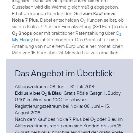
losgrillen. Dank der Grillplatte aus emailliertem
Gusseisen wird die Wärme gleichmäßig abgegeben.
Erhalten können Kunden den Grill
zum Kauf eines
Nokia 7 Plus
. Dabei entscheiden O
Kunden selbst, ob
2
sie das Nokia 7 Plus per Einmalzahlung (361 Euro) in den
O
Shops
oder mit praktischer Ratenzahlung über
O
2
2
My Handy
bezahlen möchten: Das Gerät ist für eine
Anzahlung von nur einem Euro und einer monatlichen
Rate von 15 Euro über 24 Monate Laufzeit erhältlich.
Das Angebot im Überblick:
Exklusiv bei O
& Blau
: Gratis Rösle Gasgrill „Buddy
2
G40“ im Wert von 100€ in schwarz
Registrierungszeitraum bei Nokia: 08. Juni – 15.
August 2018
Nach dem Kauf des Nokia 7 Plus bei O
oder Blau im
2
Aktionszeitraum, registrieren sich Kunden bis zum 15.
August bei Nokia. Anschließend wird der gratis Rösle