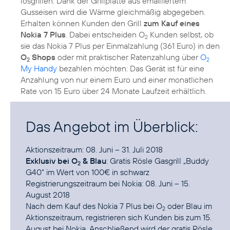
losgrillen. Dank der Grillplatte aus emailliertem
Gusseisen wird die Wärme gleichmäßig abgegeben.
Erhalten können Kunden den Grill
zum Kauf eines
Nokia 7 Plus
. Dabei entscheiden O
Kunden selbst, ob
2
sie das Nokia 7 Plus per Einmalzahlung (361 Euro) in den
O
Shops
oder mit praktischer Ratenzahlung über
O
2
2
My Handy
bezahlen möchten: Das Gerät ist für eine
Anzahlung von nur einem Euro und einer monatlichen
Rate von 15 Euro über 24 Monate Laufzeit erhältlich.
Das Angebot im Überblick:
Exklusiv bei O
& Blau
: Gratis Rösle Gasgrill „Buddy
2
G40“ im Wert von 100€ in schwarz
Registrierungszeitraum bei Nokia: 08. Juni – 15.
August 2018
Nach dem Kauf des Nokia 7 Plus bei O
oder Blau im
2
Aktionszeitraum, registrieren sich Kunden bis zum 15.
August bei Nokia. Anschließend wird der gratis Rösle