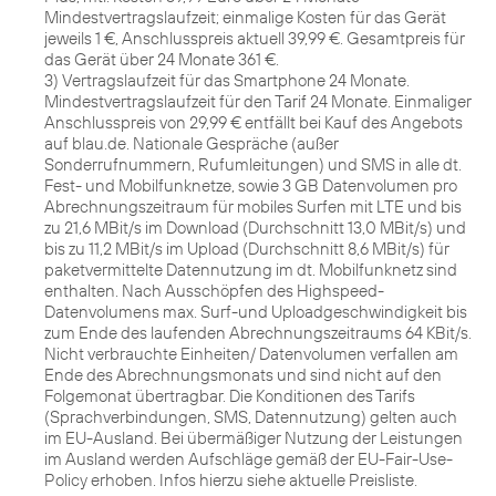
Mindestvertragslaufzeit; einmalige Kosten für das Gerät
jeweils 1 €, Anschlusspreis aktuell 39,99 €. Gesamtpreis für
das Gerät über 24 Monate 361 €.
3) Vertragslaufzeit für das Smartphone 24 Monate.
Mindestvertragslaufzeit für den Tarif 24 Monate. Einmaliger
Anschlusspreis von 29,99 € entfällt bei Kauf des Angebots
auf blau.de. Nationale Gespräche (außer
Sonderrufnummern, Rufumleitungen) und SMS in alle dt.
Fest- und Mobilfunknetze, sowie 3 GB Datenvolumen pro
Abrechnungszeitraum für mobiles Surfen mit LTE und bis
zu 21,6 MBit/s im Download (Durchschnitt 13,0 MBit/s) und
bis zu 11,2 MBit/s im Upload (Durchschnitt 8,6 MBit/s) für
paketvermittelte Datennutzung im dt. Mobilfunknetz sind
enthalten. Nach Ausschöpfen des Highspeed-
Datenvolumens max. Surf-und Uploadgeschwindigkeit bis
zum Ende des laufenden Abrechnungszeitraums 64 KBit/s.
Nicht verbrauchte Einheiten/ Datenvolumen verfallen am
Ende des Abrechnungsmonats und sind nicht auf den
Folgemonat übertragbar. Die Konditionen des Tarifs
(Sprachverbindungen, SMS, Datennutzung) gelten auch
im EU-Ausland. Bei übermäßiger Nutzung der Leistungen
im Ausland werden Aufschläge gemäß der EU-Fair-Use-
Policy erhoben. Infos hierzu siehe aktuelle Preisliste.