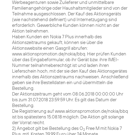
Werbeagenturen sowie Zulieferer und unmittelbare
Familienangehörige oder Haushaltsmitglieder sind von der
Teilnahme ausgeschlossen. Der Kauf des Aktionsgeräts
(wie nachstehend definiert) und Internetzugang sind
erforderlich. Gewerbliche Kunden können nicht an der
Aktion teilnehmen.
Haben Kunden ein Nokia 7 Plus innerhalb des
Aktionszeitraums gekauft, können sie über die
Aktionswebsite einen Gasgrill abrufen:
www.aktionspromotion.de/nokia/bbq. Hier prüfen Kunden
über das Eingabeformular, ob ihr Gerät bzw. ihre IMEI-
Nummer teilnahmeberechtigt ist und laden ihren
Lieferschein hoch, mit der sie den Kauf des Aktionsgerätes
innerhalb des Aktionszeitraums nachweisen. Anschließend
geben sie ihre Bestelldaten ein und übermitteln die
Bestellung.
Der Aktionszeitraum geht vom 08.06.2018 00:00:00 Uhr
bis zum 31.07.2018 23:59:59 Uhr. Es gilt das Datum der
Bestellung.
Die Registrierung auf www.aktionspromotion.de/nokia/bbq
ist bis spätestens 15.08.18 möglich. Die Aktion gilt solange
der Vorrat reicht.
2) Angebot gilt bei Bestellung des O
Free M mit Nokia 7
2
Plus, mtl. Kosten 39,99 Euro über 24 Monate