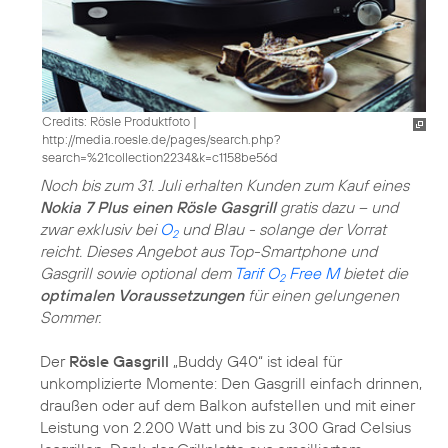
Credits: Rösle Produktfoto
|
http://media.roesle.de/pages/search.php?
search=%21collection2234&k=c1158be56d
Noch bis zum 31. Juli erhalten Kunden zum Kauf eines
Nokia 7 Plus einen Rösle Gasgrill
gratis dazu – und
zwar exklusiv bei
O
und Blau - solange der Vorrat
2
reicht. Dieses Angebot aus Top-Smartphone und
Gasgrill sowie optional dem
Tarif O
Free M
bietet die
2
optimalen Voraussetzungen
für einen gelungenen
Sommer.
Der
Rösle Gasgrill
„Buddy G40“ ist ideal für
unkomplizierte Momente: Den Gasgrill einfach drinnen,
draußen oder auf dem Balkon aufstellen und mit einer
Leistung von 2.200 Watt und bis zu 300 Grad Celsius