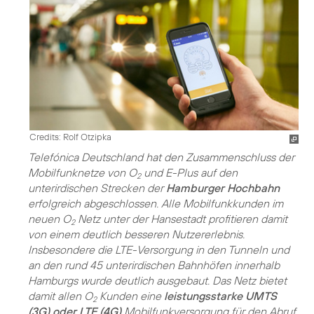
Credits: Rolf Otzipka
Telefónica Deutschland hat den Zusammenschluss der
Mobilfunknetze von O
und E-Plus auf den
2
unterirdischen Strecken der
Hamburger Hochbahn
erfolgreich abgeschlossen. Alle Mobilfunkkunden im
neuen O
Netz unter der Hansestadt profitieren damit
2
von einem deutlich besseren Nutzererlebnis.
Insbesondere die LTE-Versorgung in den Tunneln und
an den rund 45 unterirdischen Bahnhöfen innerhalb
Hamburgs wurde deutlich ausgebaut. Das Netz bietet
damit allen O
Kunden eine
leistungsstarke UMTS
2
(3G) oder LTE (4G)
Mobilfunkversorgung für den Abruf