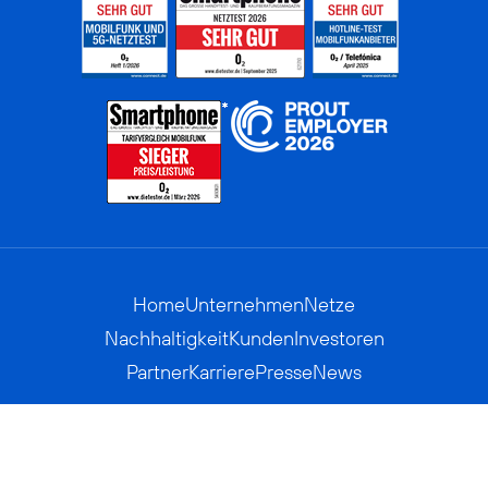
Home
Unternehmen
Netze
Nachhaltigkeit
Kunden
Investoren
Partner
Karriere
Presse
News
Privatkunden
Geschäftskunden
Worldwide