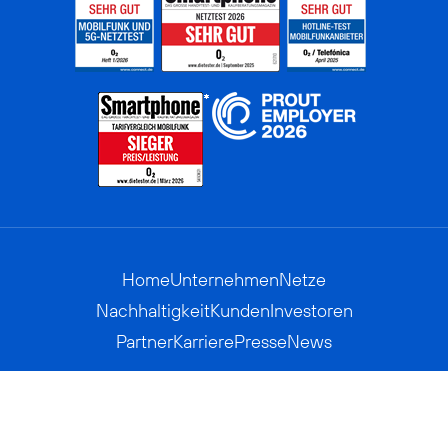
Home
Unternehmen
Netze
Nachhaltigkeit
Kunden
Investoren
Partner
Karriere
Presse
News
Privatkunden
Geschäftskunden
Worldwide