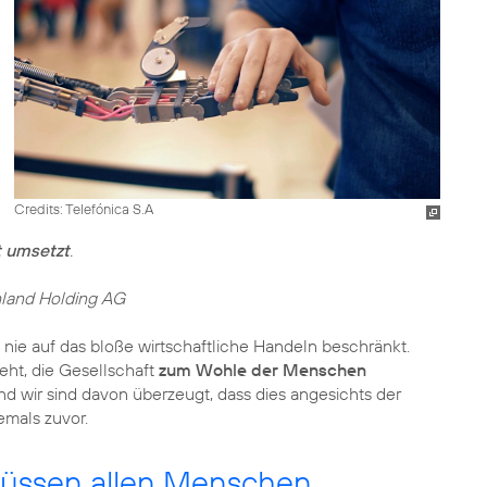
Credits: Telefónica S.A
t umsetzt
.
hland Holding AG
 nie auf das bloße wirtschaftliche Handeln beschränkt.
eht, die Gesellschaft
zum Wohle der Menschen
nd wir sind davon überzeugt, dass dies angesichts der
jemals zuvor.
müssen allen Menschen