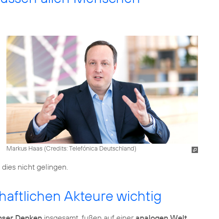
Markus Haas (
Credits: Telefónica Deutschland
)
dies nicht gelingen.
haftlichen Akteure wichtig
nser Denken
insgesamt, fußen auf einer
analogen Welt
.