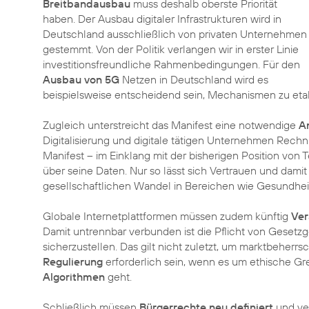
Breitbandausbau
muss deshalb oberste Priorität
haben. Der Ausbau digitaler Infrastrukturen wird in
Deutschland ausschließlich von privaten Unternehmen
gestemmt. Von der Politik verlangen wir in erster Linie
investitionsfreundliche Rahmenbedingungen. Für den
Ausbau von 5G
Netzen in Deutschland wird es
beispielsweise entscheidend sein, Mechanismen zu etab
Zugleich unterstreicht das Manifest eine notwendige
A
Digitalisierung und digitale tätigen Unternehmen Rechnu
Manifest – im Einklang mit der bisherigen Position von 
über seine Daten. Nur so lässt sich Vertrauen und damit
gesellschaftlichen Wandel in Bereichen wie Gesundheit
Globale Internetplattformen müssen zudem künftig
Ver
Damit untrennbar verbunden ist die Pflicht von Gesetz
sicherzustellen. Das gilt nicht zuletzt, um marktbeherr
Regulierung
erforderlich sein, wenn es um ethische Gre
Algorithmen
geht.
Schließlich müssen
Bürgerrechte neu definiert
und ver