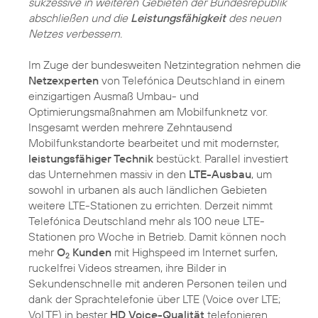
sukzessive in weiteren Gebieten der Bundesrepublik
abschließen und die
Leistungsfähigkeit
des neuen
Netzes verbessern.
Im Zuge der bundesweiten Netzintegration nehmen die
Netzexperten
von Telefónica Deutschland in einem
einzigartigen Ausmaß Umbau- und
Optimierungsmaßnahmen am Mobilfunknetz vor.
Insgesamt werden mehrere Zehntausend
Mobilfunkstandorte bearbeitet und mit modernster,
leistungsfähiger Technik
bestückt. Parallel investiert
das Unternehmen massiv in den
LTE-Ausbau
, um
sowohl in urbanen als auch ländlichen Gebieten
weitere LTE-Stationen zu errichten. Derzeit nimmt
Telefónica Deutschland mehr als 100 neue LTE-
Stationen pro Woche in Betrieb. Damit können noch
mehr
O
Kunden
mit Highspeed im Internet surfen,
2
ruckelfrei Videos streamen, ihre Bilder in
Sekundenschnelle mit anderen Personen teilen und
dank der Sprachtelefonie über LTE (Voice over LTE;
VoLTE) in bester
HD Voice-Qualität
telefonieren.