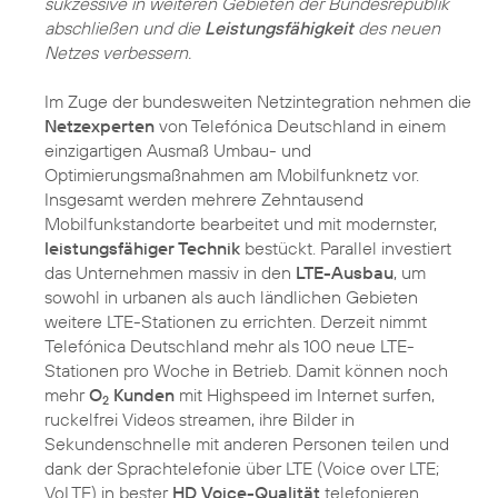
sukzessive in weiteren Gebieten der Bundesrepublik
abschließen und die
Leistungsfähigkeit
des neuen
Netzes verbessern.
Im Zuge der bundesweiten Netzintegration nehmen die
Netzexperten
von Telefónica Deutschland in einem
einzigartigen Ausmaß Umbau- und
Optimierungsmaßnahmen am Mobilfunknetz vor.
Insgesamt werden mehrere Zehntausend
Mobilfunkstandorte bearbeitet und mit modernster,
leistungsfähiger Technik
bestückt. Parallel investiert
das Unternehmen massiv in den
LTE-Ausbau
, um
sowohl in urbanen als auch ländlichen Gebieten
weitere LTE-Stationen zu errichten. Derzeit nimmt
Telefónica Deutschland mehr als 100 neue LTE-
Stationen pro Woche in Betrieb. Damit können noch
mehr
O
Kunden
mit Highspeed im Internet surfen,
2
ruckelfrei Videos streamen, ihre Bilder in
Sekundenschnelle mit anderen Personen teilen und
dank der Sprachtelefonie über LTE (Voice over LTE;
VoLTE) in bester
HD Voice-Qualität
telefonieren.