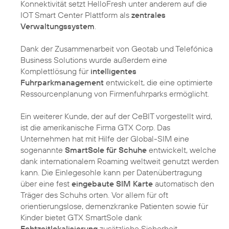
Konnektivität setzt HelloFresh unter anderem auf die
IOT Smart Center Plattform als
zentrales
Verwaltungssystem
.
Dank der Zusammenarbeit von Geotab und Telefónica
Business Solutions wurde außerdem eine
Komplettlösung für
intelligentes
Fuhrparkmanagement
entwickelt, die eine optimierte
Ressourcenplanung von Firmenfuhrparks ermöglicht.
Ein weiterer Kunde, der auf der CeBIT vorgestellt wird,
ist die amerikanische Firma GTX Corp. Das
Unternehmen hat mit Hilfe der Global-SIM eine
sogenannte
SmartSole für Schuhe
entwickelt, welche
dank internationalem Roaming weltweit genutzt werden
kann. Die Einlegesohle kann per Datenübertragung
über eine fest
eingebaute SIM Karte
automatisch den
Träger des Schuhs orten. Vor allem für oft
orientierungslose, demenzkranke Patienten sowie für
Kinder bietet GTX SmartSole dank
Echtzeitlokalisierung
zusätzliche Sicherheit.