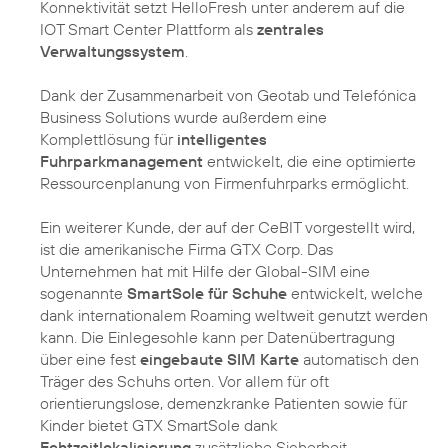
Konnektivität setzt HelloFresh unter anderem auf die
IOT Smart Center Plattform als
zentrales
Verwaltungssystem
.
Dank der Zusammenarbeit von Geotab und Telefónica
Business Solutions wurde außerdem eine
Komplettlösung für
intelligentes
Fuhrparkmanagement
entwickelt, die eine optimierte
Ressourcenplanung von Firmenfuhrparks ermöglicht.
Ein weiterer Kunde, der auf der CeBIT vorgestellt wird,
ist die amerikanische Firma GTX Corp. Das
Unternehmen hat mit Hilfe der Global-SIM eine
sogenannte
SmartSole für Schuhe
entwickelt, welche
dank internationalem Roaming weltweit genutzt werden
kann. Die Einlegesohle kann per Datenübertragung
über eine fest
eingebaute SIM Karte
automatisch den
Träger des Schuhs orten. Vor allem für oft
orientierungslose, demenzkranke Patienten sowie für
Kinder bietet GTX SmartSole dank
Echtzeitlokalisierung
zusätzliche Sicherheit.