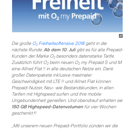
Die große
O
Freiheitsoffensive 2018
geht in die
2
nächste Runde:
Ab dem 10. Juli
gibt es für alle Prepaid-
Kunden der Marke O
besonders datenstarke Tarife.
2
Zusätzlich führt O
beim neuen O
my Prepaid S und M
2
2
eine Allnet Flat
in alle deutschen Netze ein. Dank
1)
großer Datenpakete inklusive maximaler
Geschwindigkeit mit LTE
und Allnet Flat können
2)
Prepaid-Nutzer, Neu- wie Bestandskunden, in allen
Tarifen mit Highspeed surfen und ihre mobile
Ungebundenheit genießen. Und obendrauf erhalten sie
150 GB Highspeed-Datenvolumen
für vier Wochen
geschenkt.
4)
„Mit unserem neuen Prepaid-Portfolio zünden wir die