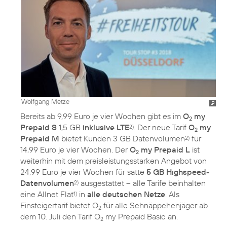
Wolfgang Metze
Bereits ab 9,99 Euro je vier Wochen gibt es im
O
my
2
Prepaid S
1,5 GB
inklusive LTE
. Der neue Tarif
O
my
2)
2
Prepaid M
bietet Kunden 3 GB Datenvolumen
für
2)
14,99 Euro je vier Wochen. Der
O
my Prepaid L
ist
2
weiterhin mit dem preisleistungsstarken Angebot von
24,99 Euro je vier Wochen für satte
5 GB Highspeed-
Datenvolumen
ausgestattet – alle Tarife beinhalten
2)
eine Allnet Flat
in
alle deutschen Netze
. Als
1)
Einsteigertarif bietet O
für alle Schnäppchenjäger ab
2
dem 10. Juli den Tarif O
my Prepaid Basic an.
2