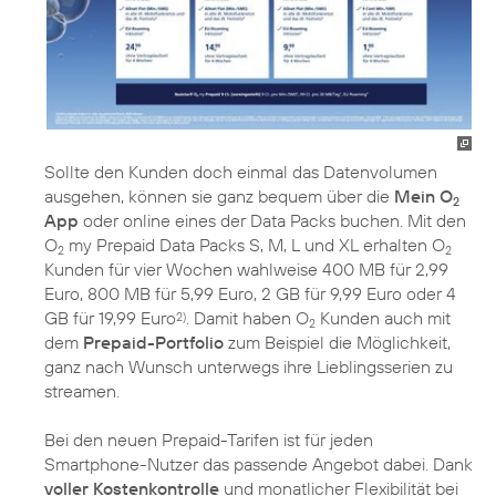
Sollte den Kunden doch einmal das Datenvolumen
ausgehen, können sie ganz bequem über die
Mein O
2
App
oder online eines der Data Packs buchen. Mit den
O
my Prepaid Data Packs S, M, L und XL erhalten O
2
2
Kunden für vier Wochen wahlweise 400 MB für 2,99
Euro, 800 MB für 5,99 Euro, 2 GB für 9,99 Euro oder 4
GB für 19,99 Euro
. Damit haben O
Kunden auch mit
2)
2
dem
Prepaid-Portfolio
zum Beispiel die Möglichkeit,
ganz nach Wunsch unterwegs ihre Lieblingsserien zu
streamen.
Bei den neuen Prepaid-Tarifen ist für jeden
Smartphone-Nutzer das passende Angebot dabei. Dank
voller Kostenkontrolle
und monatlicher Flexibilität bei