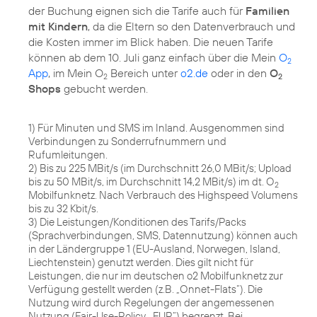
der Buchung eignen sich die Tarife auch für
Familien
mit Kindern
, da die Eltern so den Datenverbrauch und
die Kosten immer im Blick haben. Die neuen Tarife
können ab dem 10. Juli ganz einfach über die Mein
O
2
App
, im Mein O
Bereich unter
o2.de
oder in den
O
2
2
Shops
gebucht werden.
1) Für Minuten und SMS im Inland. Ausgenommen sind
Verbindungen zu Sonderrufnummern und
Rufumleitungen.
2) Bis zu 225 MBit/s (im Durchschnitt 26,0 MBit/s; Upload
bis zu 50 MBit/s, im Durchschnitt 14,2 MBit/s) im dt. O
2
Mobilfunknetz. Nach Verbrauch des Highspeed Volumens
bis zu 32 Kbit/s.
3) Die Leistungen/Konditionen des Tarifs/Packs
(Sprachverbindungen, SMS, Datennutzung) können auch
in der Ländergruppe 1 (EU-Ausland, Norwegen, Island,
Liechtenstein) genutzt werden. Dies gilt nicht für
Leistungen, die nur im deutschen o2 Mobilfunknetz zur
Verfügung gestellt werden (z.B. „Onnet-Flats“). Die
Nutzung wird durch Regelungen der angemessenen
Nutzung (Fair-Use-Policy, „FUP“) begrenzt. Bei