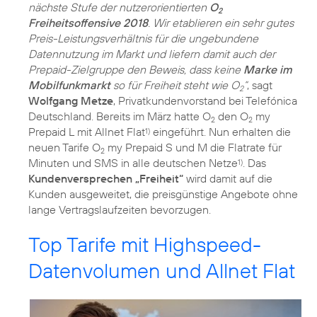
nächste Stufe der nutzerorientierten
O
2
Freiheitsoffensive 2018
. Wir etablieren ein sehr gutes
Preis-Leistungsverhältnis für die ungebundene
Datennutzung im Markt und liefern damit auch der
Prepaid-Zielgruppe den Beweis, dass keine
Marke im
Mobilfunkmarkt
so für Freiheit steht wie O
“
, sagt
2
Wolfgang Metze
, Privatkundenvorstand bei Telefónica
Deutschland. Bereits im März hatte O
den O
my
2
2
Prepaid L mit Allnet Flat
eingeführt. Nun erhalten die
1)
neuen Tarife O
my Prepaid S und M die Flatrate für
2
Minuten und SMS in alle deutschen Netze
. Das
1)
Kundenversprechen „Freiheit“
wird damit auf die
Kunden ausgeweitet, die preisgünstige Angebote ohne
lange Vertragslaufzeiten bevorzugen.
Top Tarife mit Highspeed-
Datenvolumen und Allnet Flat