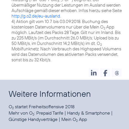
übermäßiger Nutzung der Leistungen im Ausland werden
Aufschläge gemäß dieser erhoben. Infos hierzu siehe Seite
http://g.o2.de/eu-ausland
.
4) Aktion gilt vom 10.7. bis 03.09.2018. Buchung des
kostenlosen Datenvolumens nur über die Mein O
App
2
möglich. Laufzeit des Packs 28 Tage. Gilt nur im Inland. Bis
zu 225 MBit/s (im Durchschnitt 26,0 MBit/s; Upload bis zu
50 MBit/s, im Durchschnitt 14,2 MBit/s) im dt. O
2
Mobilfunknetz. Nach Verbrauch des Highspeed Volumens
wird das Datenvolumen des aktivierten Packs verwendet,
sonst bis zu 32 Kbit/s.
Weitere Informationen
O
startet
Freiheitsoffensive 2018
2
Mehr von O
:
Prepaid Tarife
|
Handy & Smartphone
|
2
Günstige Handyverträge
|
Mein O
App
2