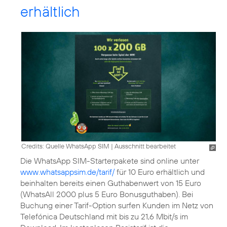
erhältlich
Credits: Quelle WhatsApp SIM
|
Ausschnitt bearbeitet
Die WhatsApp SIM-Starterpakete sind online unter
www.whatsappsim.de/tarif/
für 10 Euro erhältlich und
beinhalten bereits einen Guthabenwert von 15 Euro
(WhatsAll 2000 plus 5 Euro Bonusguthaben). Bei
Buchung einer Tarif-Option surfen Kunden im Netz von
Telefónica Deutschland mit bis zu 21,6 Mbit/s im