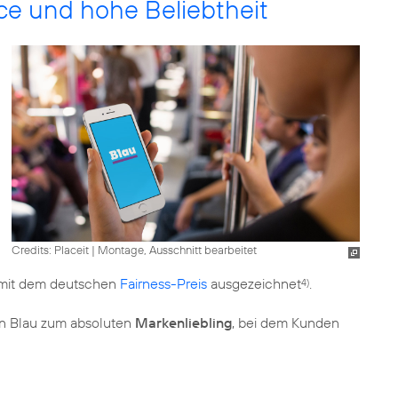
e und hohe Beliebtheit
Credits: Placeit
|
Montage, Ausschnitt bearbeitet
m mit dem deutschen
Fairness-Preis
ausgezeichnet
.
4)
en Blau zum absoluten
Markenliebling
, bei dem Kunden