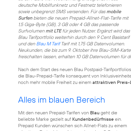
deutsche Mobilfunknetz und Festnetz telefonieren
sowie unbegrenzt SMS versenden. Für das
mobile
Surfen
bieten die neuen Prepaid-Allnet-Flat-Tarife mit
1,5 Giga-Byte (GB), 3 GB oder 4 GB das passende
Surfvolumen
mit LTE
für jeden Nutzer. Ergänzt wird das
Blau Tarifportfolio weiterhin durch den 9 Cent Basistarif
und den
Blau M Tarif
Tarif mit 1,75 GB Datenvolumen.
Neukunden, die bis zum 9. Oktober ihre Blau-SIM-Karte
freischalten lassen, erhalten 10 GB Datenvolumen für d
Nach dem Start des neuen Blau Postpaid-Tarifportfolios
die Blau-Prepaid-Tarife konsequent von Inklusiveinheit
noch mehr mobile Freiheit zu einem
attraktiven Preis-
Alles im blauen Bereich
Mit den neuen Prepaid-Tarifen von
Blau
geht die
beliebte Marke gezielt auf
Kundenbedürfnisse
ein.
Prepaid Kunden wünschen sich Allnet-Flats zu einem