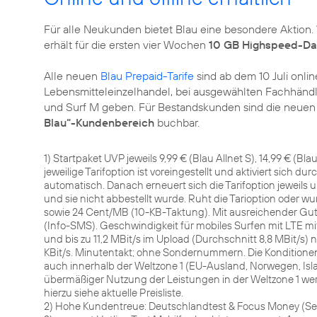
Für alle Neukunden bietet Blau eine besondere Aktion. W
erhält für die ersten vier Wochen
10 GB Highspeed-Da
Alle neuen
Blau Prepaid-Tarife
sind ab dem 10 Juli onli
Lebensmitteleinzelhandel, bei ausgewählten Fachhändlern
und Surf M geben. Für Bestandskunden sind die neuen T
Blau“-Kundenbereich
buchbar.
1) Startpaket UVP jeweils 9,99 € (Blau Allnet S), 14,99 € (Blau
jeweilige Tarifoption ist voreingestellt und aktiviert sich 
automatisch. Danach erneuert sich die Tarifoption jeweil
und sie nicht abbestellt wurde. Ruht die Tarioption oder wur
sowie 24 Cent/MB (10-KB-Taktung). Mit ausreichender Guth
(Info-SMS). Geschwindigkeit für mobiles Surfen mit LTE mit
und bis zu 11,2 MBit/s im Upload (Durchschnitt 8,8 MBit/
KBit/s. Minutentakt; ohne Sondernummern. Die Konditionen
auch innerhalb der Weltzone 1 (EU-Ausland, Norwegen, Is
übermäßiger Nutzung der Leistungen in der Weltzone 1 we
hierzu siehe aktuelle Preisliste.
2) Hohe Kundentreue: Deutschlandtest & Focus Money (Ser