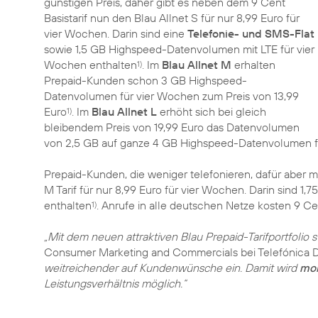
günstigen Preis, daher gibt es neben dem 9 Cent
Basistarif nun den Blau Allnet S für nur 8,99 Euro für
vier Wochen. Darin sind eine
Telefonie- und SMS-Flat
sowie 1,5 GB Highspeed-Datenvolumen mit LTE für vier
Wochen enthalten
. Im
Blau Allnet M
erhalten
1)
Prepaid-Kunden schon 3 GB Highspeed-
Datenvolumen für vier Wochen zum Preis von 13,99
Euro
. Im
Blau Allnet L
erhöht sich bei gleich
1)
bleibendem Preis von 19,99 Euro das Datenvolumen
von 2,5 GB auf ganze 4 GB Highspeed-Datenvolumen f
Prepaid-Kunden, die weniger telefonieren, dafür aber m
M Tarif für nur 8,99 Euro für vier Wochen. Darin sind 1,
enthalten
. Anrufe in alle deutschen Netze kosten 9 Ce
1)
„Mit dem neuen attraktiven Blau Prepaid-Tarifportfolio 
Consumer Marketing and Commercials bei Telefónica 
weitreichender auf Kundenwünsche ein. Damit wird
mob
Leistungsverhältnis möglich.“