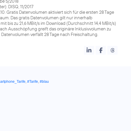
abe 5/2018
er): DISQ, 11/2017
9.10. Gratis Datenvolumen aktiviert sich für die ersten 28 Tage
raum. Das gratis Datenvolumen gilt nur innerhalb
it bis zu 21,6 MBit/s im Download (Durchschnitt 14,4 MBit/s)
 nach Ausschöpfung greift das originäre Inklusivvolumen zu
 Datenvolumen verfällt 28 Tage nach Freischaltung.
artphone_Tarife
,
#Tarife
,
#blau