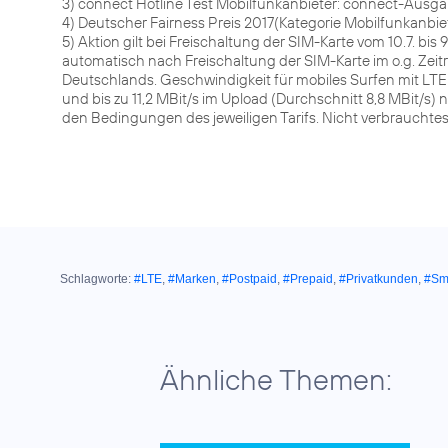
3) connect Hotline Test Mobilfunkanbieter: connect-Ausg
4) Deutscher Fairness Preis 2017(Kategorie Mobilfunkanbiet
5) Aktion gilt bei Freischaltung der SIM-Karte vom 10.7. bis 
automatisch nach Freischaltung der SIM-Karte im o.g. Zeit
Deutschlands. Geschwindigkeit für mobiles Surfen mit LTE m
und bis zu 11,2 MBit/s im Upload (Durchschnitt 8,8 MBit/s)
den Bedingungen des jeweiligen Tarifs. Nicht verbrauchtes
Schlagworte:
#LTE
,
#Marken
,
#Postpaid
,
#Prepaid
,
#Privatkunden
,
#Sm
Ähnliche Themen: