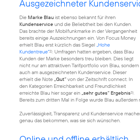
Ausgezeichneter Kundenservic
Die
Marke Blau
ist ebenso bekannt für ihren
Kundenservice
und die Beliebtheit bei den Kunden.
Das brachte der Mobilfunkmarke in der Vergangenheit
bereits einige Auszeichnungen ein. Von Focus Money
erhielt Blau erst kürzlich das Siegel
„Hohe
Kundentreue“
. Umfragen hatten ergeben, dass Blau
2)
Kunden der Marke besonders treu bleiben. Dies liegt
nicht nur am attraktiven Tarifportfolio von Blau, sondern
auch am ausgezeichneten Kundenservice. Dieser
erhielt die Note
„Gut“
von der Zeitschrift connect. In
den Kategorien Erreichbarkeit und Freundlichkeit
erreichte Blau hier sogar ein
„sehr gutes“ Ergebnis
.
3)
Bereits zum dritten Mal in Folge wurde Blau außerde
Zuverlässigkeit, Transparenz und Kundenservice mach
genau das bekommen, was sie sich wünschen.
Online und offline erhältlich