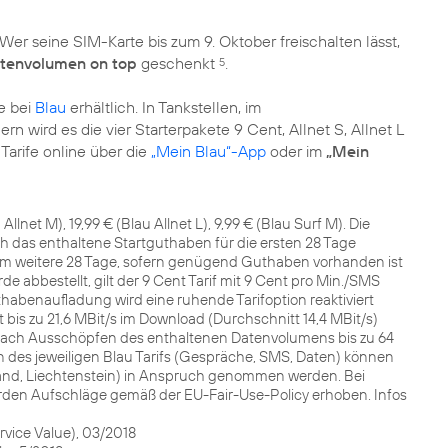
er seine SIM-Karte bis zum 9. Oktober freischalten lässt,
tenvolumen on top
geschenkt
.
5
ne bei
Blau
erhältlich. In Tankstellen, im
 wird es die vier Starterpakete 9 Cent, Allnet S, Allnet L
arife online über die
„Mein Blau“-App
oder im
„Mein
 Allnet M), 19,99 € (Blau Allnet L), 9,99 € (Blau Surf M). Die
durch das enthaltene Startguthaben für die ersten 28 Tage
s um weitere 28 Tage, sofern genügend Guthaben vorhanden ist
de abbestellt, gilt der 9 Cent Tarif mit 9 Cent pro Min./SMS
abenaufladung wird eine ruhende Tarifoption reaktiviert
 bis zu 21,6 MBit/s im Download (Durchschnitt 14,4 MBit/s)
s) nach Ausschöpfen des enthaltenen Datenvolumens bis zu 64
 des jeweiligen Blau Tarifs (Gespräche, SMS, Daten) können
land, Liechtenstein) in Anspruch genommen werden. Bei
rden Aufschläge gemäß der EU-Fair-Use-Policy erhoben. Infos
vice Value), 03/2018