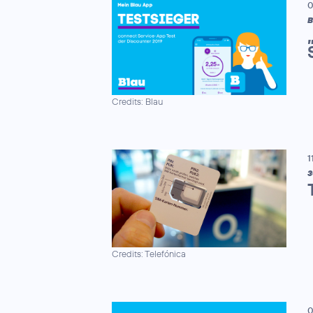
0
B
Credits: Blau
1
3
Credits: Telefónica
0