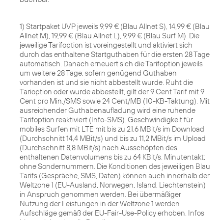
1) Startpaket UVP jeweils 9,99 € (Blau Allnet S), 14,99 € (Blau
Allnet M), 19,99 € (Blau Allnet L), 9,99 € (Blau Surf M). Die
jeweilige Tarifoption ist voreingestellt und aktiviert sich
durch das enthaltene Startguthaben für die ersten 28 Tage
automatisch. Danach erneuert sich die Tarifoption jeweils
um weitere 28 Tage, sofern genügend Guthaben
vorhanden ist und sie nicht abbestellt wurde. Ruht die
Tarioption oder wurde abbestellt, gilt der 9 Cent Tarif mit 9
Cent pro Min./SMS sowie 24 Cent/MB (10-KB-Taktung). Mit
ausreichender Guthabenaufladung wird eine ruhende
Tarifoption reaktiviert (Info-SMS). Geschwindigkeit für
mobiles Surfen mit LTE mit bis zu 21,6 MBit/s im Download
(Durchschnitt 14,4 MBit/s) und bis zu 11,2 MBit/s im Upload
(Durchschnitt 8,8 MBit/s) nach Ausschöpfen des
enthaltenen Datenvolumens bis zu 64 KBit/s. Minutentakt;
ohne Sondernummern. Die Konditionen des jeweiligen Blau
Tarifs (Gespräche, SMS, Daten) können auch innerhalb der
Weltzone 1 (EU-Ausland, Norwegen, Island, Liechtenstein)
in Anspruch genommen werden. Bei übermäßiger
Nutzung der Leistungen in der Weltzone 1 werden
Aufschläge gemäß der EU-Fair-Use-Policy erhoben. Infos