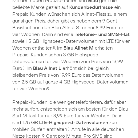
Mit den neuen Prepaid-Tarifen von
Blau
geht die
beliebte Marke gezielt auf
Kundenbedürfnisse
ein.
Prepaid Kunden wünschen sich Allnet-Flats zu einem
günstigen Preis, daher gibt es neben dem 9 Cent
Basistarif nun den Blau Allnet S für nur 8,99 Euro für
vier Wochen. Darin sind eine
Telefonie- und SMS-Flat
sowie 1,5 GB Highspeed-Datenvolumen mit LTE für vier
Wochen enthalten
. Im
Blau Allnet M
erhalten
1)
Prepaid-Kunden schon 3 GB Highspeed-
Datenvolumen für vier Wochen zum Preis von 13,99
Euro
. Im
Blau Allnet L
erhöht sich bei gleich
1)
bleibendem Preis von 19,99 Euro das Datenvolumen
von 2,5 GB auf ganze 4 GB Highspeed-Datenvolumen
für vier Wochen
.
1)
Prepaid-Kunden, die weniger telefonieren, dafür aber
mehr surfen, entscheiden sich am besten für den Blau
Surf M Tarif für nur 8,99 Euro für vier Wochen. Darin
sind 1,75 GB
LTE-Highspeed-Datenvolumen
zum
mobilen Surfen enthalten
. Anrufe in alle deutschen
1)
Netze kosten 9 Cent pro Minute. Pro SMS sind