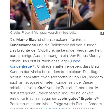
Credits: Placeit
|
Montage, Ausschnitt bearbeitet
Die
Marke Blau
ist ebenso bekannt für ihren
Kundenservice
und die Beliebtheit bei den Kunden.
Das brachte der Mobilfunkmarke in der Vergangenheit
bereits einige Auszeichnungen ein. Von Focus Money
erhielt Blau erst kürzlich das Siegel
„Hohe
Kundentreue“
. Umfragen hatten ergeben, dass Blau
2)
Kunden der Marke besonders treu bleiben. Dies liegt
nicht nur am attraktiven Tarifportfolio von Blau, sondern
auch am ausgezeichneten Kundenservice. Dieser
erhielt die Note
„Gut“
von der Zeitschrift connect. In
den Kategorien Erreichbarkeit und Freundlichkeit
erreichte Blau hier sogar ein
„sehr gutes“ Ergebnis
.
3)
Bereits zum dritten Mal in Folge wurde Blau außerdem
mit dem deutschen
Fairness-Preis
ausgezeichnet
.
4)