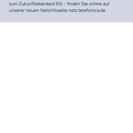
zum Zukunftsstandard 5G – finden Sie online auf
unserer neuen Netzinfoseite
netz.telefonica.de
.