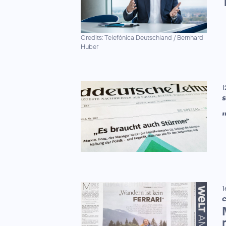
Credits: Telefónica Deutschland / Bernhard
Huber
1
S
1
C