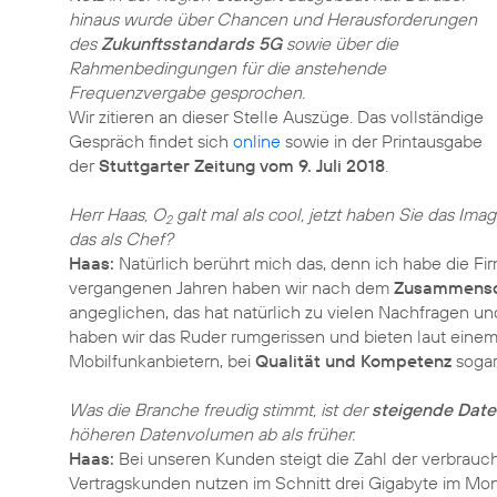
hinaus wurde über Chancen und Herausforderungen
des
Zukunftsstandards 5G
sowie über die
Rahmenbedingungen für die anstehende
Frequenzvergabe gesprochen.
Wir zitieren an dieser Stelle Auszüge. Das vollständige
Gespräch findet sich
online
sowie in der Printausgabe
der
Stuttgarter Zeitung vom 9. Juli 2018
.
Herr Haas, O
galt mal als cool, jetzt haben Sie das Im
2
das als Chef?
Haas:
Natürlich berührt mich das, denn ich habe die Fi
vergangenen Jahren haben wir nach dem
Zusammensch
angeglichen, das hat natürlich zu vielen Nachfragen 
haben wir das Ruder rumgerissen und bieten laut eine
Mobilfunkanbietern, bei
Qualität und Kompetenz
sogar
Was die Branche freudig stimmt, ist der
steigende Dat
höheren Datenvolumen ab als früher.
Haas:
Bei unseren Kunden steigt die Zahl der verbrauch
Vertragskunden nutzen im Schnitt drei Gigabyte im Mon