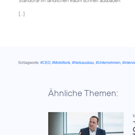
Standorte im ländlichen Raum schnell ausbauen.
[…]
Schlagworte:
#CEO
,
#Mobilfunk
,
#Netzausbau
,
#Unternehmen
,
#interv
Ähnliche Themen:
1
"