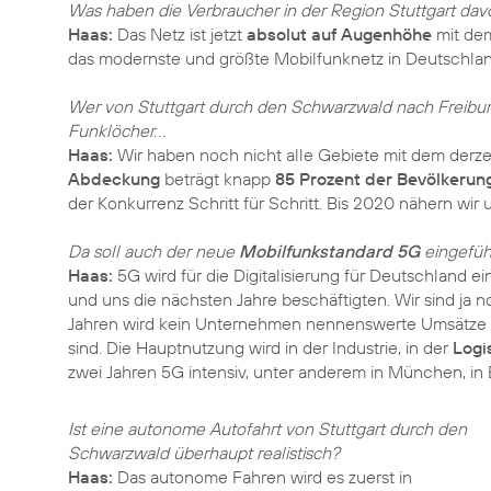
Was haben die Verbraucher in der Region Stuttgart da
Haas:
Das Netz ist jetzt
absolut auf Augenhöhe
mit de
das modernste und größte Mobilfunknetz in Deutschlan
Wer von Stuttgart durch den Schwarzwald nach Freiburg f
Funklöcher. . .
Haas:
Wir haben noch nicht alle Gebiete mit dem derzei
Abdeckung
beträgt knapp
85 Prozent der Bevölkerun
der Konkurrenz Schritt für Schritt. Bis 2020 nähern wir 
Da soll auch der neue
Mobilfunkstandard 5G
eingeführ
Haas:
5G wird für die Digitalisierung für Deutschland ei
und uns die nächsten Jahre beschäftigten. Wir sind ja 
Jahren wird kein Unternehmen nennenswerte Umsätze m
sind. Die Hauptnutzung wird in der Industrie, in der
Logi
zwei Jahren 5G intensiv, unter anderem in München, in B
Ist eine autonome Autofahrt von Stuttgart durch den
Schwarzwald überhaupt realistisch?
Haas:
Das autonome Fahren wird es zuerst in