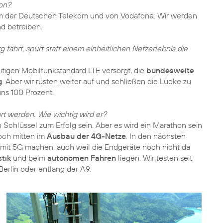
von?
m der Deutschen Telekom und von Vodafone. Wir werden
d betreiben.
ährt, spürt statt einem einheitlichen Netzerlebnis die
tigen Mobilfunkstandard LTE versorgt, die
bundesweite
g
. Aber wir rüsten weiter auf und schließen die Lücke zu
uns 100 Prozent.
t werden. Wie wichtig wird er?
n Schlüssel zum Erfolg sein. Aber es wird ein Marathon sein
noch mitten im
Ausbau der 4G-Netze
. In den nächsten
it 5G machen, auch weil die Endgeräte noch nicht da
stik
und beim
autonomen Fahren
liegen. Wir testen seit
erlin oder entlang der A 9.