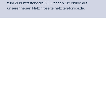
zum Zukunftsstandard 5G – finden Sie online auf
unserer neuen Netzinfoseite
netz.telefonica.de
.