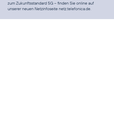
zum Zukunftsstandard 5G – finden Sie online auf
unserer neuen Netzinfoseite
netz.telefonica.de
.