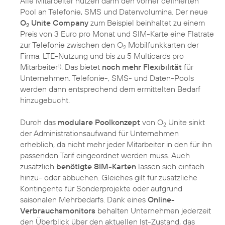
Alle Mitarbeiter nutzen dann den vorher definierten
Pool an Telefonie, SMS und Datenvolumina. Der neue
O
Unite Company
zum Beispiel beinhaltet zu einem
2
Preis von 3 Euro pro Monat und SIM-Karte eine Flatrate
zur Telefonie zwischen den O
Mobilfunkkarten der
2
Firma, LTE-Nutzung und bis zu 5 Multicards pro
Mitarbeiter
. Das bietet
noch mehr Flexibilität
für
1)
Unternehmen. Telefonie-, SMS- und Daten-Pools
werden dann entsprechend dem ermittelten Bedarf
hinzugebucht.
Durch das
modulare Poolkonzept
von O
Unite sinkt
2
der Administrationsaufwand für Unternehmen
erheblich, da nicht mehr jeder Mitarbeiter in den für ihn
passenden Tarif eingeordnet werden muss. Auch
zusätzlich
benötigte SIM-Karten
lassen sich einfach
hinzu- oder abbuchen. Gleiches gilt für zusätzliche
Kontingente für Sonderprojekte oder aufgrund
saisonalen Mehrbedarfs. Dank eines
Online-
Verbrauchsmonitors
behalten Unternehmen jederzeit
den Überblick über den aktuellen Ist-Zustand, das