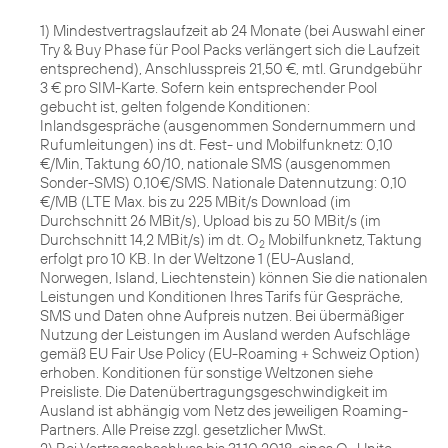
1) Mindestvertragslaufzeit ab 24 Monate (bei Auswahl einer
Try & Buy Phase für Pool Packs verlängert sich die Laufzeit
entsprechend), Anschlusspreis 21,50 €, mtl. Grundgebühr
3 € pro SIM-Karte. Sofern kein entsprechender Pool
gebucht ist, gelten folgende Konditionen:
Inlandsgespräche (ausgenommen Sondernummern und
Rufumleitungen) ins dt. Fest- und Mobilfunknetz: 0,10
€/Min, Taktung 60/10, nationale SMS (ausgenommen
Sonder-SMS) 0,10€/SMS. Nationale Datennutzung: 0,10
€/MB (LTE Max. bis zu 225 MBit/s Download (im
Durchschnitt 26 MBit/s), Upload bis zu 50 MBit/s (im
Durchschnitt 14,2 MBit/s) im dt. O
Mobilfunknetz, Taktung
2
erfolgt pro 10 KB. In der Weltzone 1 (EU-Ausland,
Norwegen, Island, Liechtenstein) können Sie die nationalen
Leistungen und Konditionen Ihres Tarifs für Gespräche,
SMS und Daten ohne Aufpreis nutzen. Bei übermäßiger
Nutzung der Leistungen im Ausland werden Aufschläge
gemäß EU Fair Use Policy (EU-Roaming + Schweiz Option)
erhoben. Konditionen für sonstige Weltzonen siehe
Preisliste. Die Datenübertragungsgeschwindigkeit im
Ausland ist abhängig vom Netz des jeweiligen Roaming-
Partners. Alle Preise zzgl. gesetzlicher MwSt.