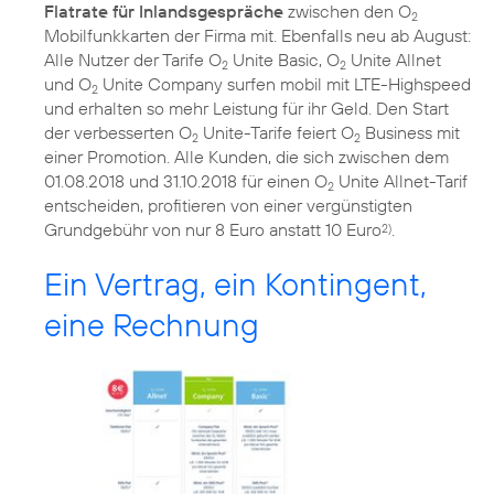
Flatrate für Inlandsgespräche
zwischen den O
2
Mobilfunkkarten der Firma mit. Ebenfalls neu ab August:
Alle Nutzer der Tarife O
Unite Basic, O
Unite Allnet
2
2
und O
Unite Company surfen mobil mit LTE-Highspeed
2
und erhalten so mehr Leistung für ihr Geld. Den Start
der verbesserten O
Unite-Tarife feiert O
Business mit
2
2
einer Promotion. Alle Kunden, die sich zwischen dem
01.08.2018 und 31.10.2018 für einen O
Unite Allnet-Tarif
2
entscheiden, profitieren von einer vergünstigten
Grundgebühr von nur 8 Euro anstatt 10 Euro
.
2)
Ein Vertrag, ein Kontingent,
eine Rechnung