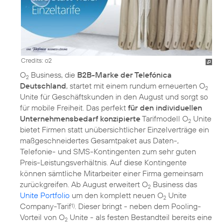
Credits: o2
O
Business, die
B2B-Marke der Telefónica
2
Deutschland
, startet mit einem rundum erneuerten O
2
Unite für Geschäftskunden in den August und sorgt so
für mobile Freiheit. Das perfekt
für den individuellen
Unternehmensbedarf konzipierte
Tarifmodell O
Unite
2
bietet Firmen statt unübersichtlicher Einzelverträge ein
maßgeschneidertes Gesamtpaket aus Daten-,
Telefonie- und SMS-Kontingenten zum sehr guten
Preis-Leistungsverhältnis. Auf diese Kontingente
können sämtliche Mitarbeiter einer Firma gemeinsam
zurückgreifen. Ab August erweitert O
Business das
2
Unite Portfolio
um den komplett neuen O
Unite
2
Company-Tarif
. Dieser bringt - neben dem Pooling-
1)
Vorteil von O
Unite - als festen Bestandteil bereits eine
2