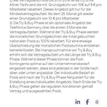
2) Bei Vertragsabschluss bis 31.10.2018. eines O
Unite
2
Allnet-Tarifs wird die mtl. Grundgebühr von 10€ auf 8 € pro
Mitarbeiter rabattiert. Dieses Angebot gilt nur für die
Mindestvertragslaufzeit. Ab dem 25. Monat gilt wieder
einen Grundgebühr von 10 € pro Mitarbeiter.
3) Die Try & Buy Phase ist ein optionales Angebot der
Telefónica Germany über die ersten 3 Monate der
Vertragslaufzeiten. Während der Try & Buy Phase werden
die monatlichen Grundgebühren der initial gebuchten
nationalen Pools zu 100% rabattiert. Für eine etwaige
Überschreitung der monatlichen Poolvolumina entstehen
keinerlei Kosten. Bei Inanspruchnahme von Try & Buy
erhöht sich die Vertragslaufzeit um die Länge der Try & Buy
Phase. Während dieser Phase können die Pool-
Kontingente optimal auf den Unternehmensbedarf
eingestellt werden, diese sind jederzeit in der Größe nach
oben oder unten anpassbar. Der individuelle Bedarf an
Pools wird nach der Try & Buy Phase feinjustiert für die
Erstellung eines individuellen Angebots. Nach Ende der Try
& Buy Phase gelten die regulären Konditionen gemäß
Vertrag und ausgewählten Pools.