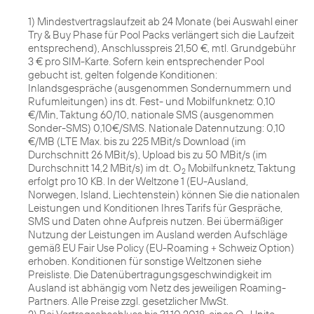
1) Mindestvertragslaufzeit ab 24 Monate (bei Auswahl einer
Try & Buy Phase für Pool Packs verlängert sich die Laufzeit
entsprechend), Anschlusspreis 21,50 €, mtl. Grundgebühr
3 € pro SIM-Karte. Sofern kein entsprechender Pool
gebucht ist, gelten folgende Konditionen:
Inlandsgespräche (ausgenommen Sondernummern und
Rufumleitungen) ins dt. Fest- und Mobilfunknetz: 0,10
€/Min, Taktung 60/10, nationale SMS (ausgenommen
Sonder-SMS) 0,10€/SMS. Nationale Datennutzung: 0,10
€/MB (LTE Max. bis zu 225 MBit/s Download (im
Durchschnitt 26 MBit/s), Upload bis zu 50 MBit/s (im
Durchschnitt 14,2 MBit/s) im dt. O
Mobilfunknetz, Taktung
2
erfolgt pro 10 KB. In der Weltzone 1 (EU-Ausland,
Norwegen, Island, Liechtenstein) können Sie die nationalen
Leistungen und Konditionen Ihres Tarifs für Gespräche,
SMS und Daten ohne Aufpreis nutzen. Bei übermäßiger
Nutzung der Leistungen im Ausland werden Aufschläge
gemäß EU Fair Use Policy (EU-Roaming + Schweiz Option)
erhoben. Konditionen für sonstige Weltzonen siehe
Preisliste. Die Datenübertragungsgeschwindigkeit im
Ausland ist abhängig vom Netz des jeweiligen Roaming-
Partners. Alle Preise zzgl. gesetzlicher MwSt.