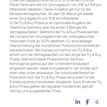
2) Bei Vertragsabschluss bis 31.10.2018. eines O
Unite
2
Allnet-Tarifs wird die mtl. Grundgebühr von 10€ auf 8 € pro
Mitarbeiter rabattiert. Dieses Angebot gilt nur für die
Mindestvertragslaufzeit. Ab dem 25. Monat gilt wieder
einen Grundgebühr von 10 € pro Mitarbeiter.
3) Die Try & Buy Phase ist ein optionales Angebot der
Telefónica Germany über die ersten 3 Monate der
Vertragslaufzeiten. Während der Try & Buy Phase werden
die monatlichen Grundgebühren der initial gebuchten
nationalen Pools zu 100% rabattiert. Für eine etwaige
Überschreitung der monatlichen Poolvolumina entstehen
keinerlei Kosten. Bei Inanspruchnahme von Try & Buy
erhöht sich die Vertragslaufzeit um die Länge der Try & Buy
Phase. Während dieser Phase können die Pool-
Kontingente optimal auf den Unternehmensbedarf
eingestellt werden, diese sind jederzeit in der Größe nach
oben oder unten anpassbar. Der individuelle Bedarf an
Pools wird nach der Try & Buy Phase feinjustiert für die
Erstellung eines individuellen Angebots. Nach Ende der Try
& Buy Phase gelten die regulären Konditionen gemäß
Vertrag und ausgewählten Pools.