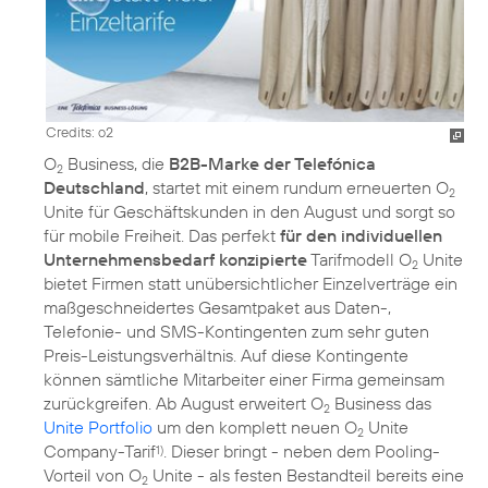
Credits: o2
O
Business, die
B2B-Marke der Telefónica
2
Deutschland
, startet mit einem rundum erneuerten O
2
Unite für Geschäftskunden in den August und sorgt so
für mobile Freiheit. Das perfekt
für den individuellen
Unternehmensbedarf konzipierte
Tarifmodell O
Unite
2
bietet Firmen statt unübersichtlicher Einzelverträge ein
maßgeschneidertes Gesamtpaket aus Daten-,
Telefonie- und SMS-Kontingenten zum sehr guten
Preis-Leistungsverhältnis. Auf diese Kontingente
können sämtliche Mitarbeiter einer Firma gemeinsam
zurückgreifen. Ab August erweitert O
Business das
2
Unite Portfolio
um den komplett neuen O
Unite
2
Company-Tarif
. Dieser bringt - neben dem Pooling-
1)
Vorteil von O
Unite - als festen Bestandteil bereits eine
2