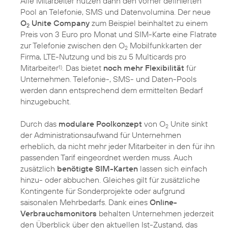
Alle Mitarbeiter nutzen dann den vorher definierten
Pool an Telefonie, SMS und Datenvolumina. Der neue
O
Unite Company
zum Beispiel beinhaltet zu einem
2
Preis von 3 Euro pro Monat und SIM-Karte eine Flatrate
zur Telefonie zwischen den O
Mobilfunkkarten der
2
Firma, LTE-Nutzung und bis zu 5 Multicards pro
Mitarbeiter
. Das bietet
noch mehr Flexibilität
für
1)
Unternehmen. Telefonie-, SMS- und Daten-Pools
werden dann entsprechend dem ermittelten Bedarf
hinzugebucht.
Durch das
modulare Poolkonzept
von O
Unite sinkt
2
der Administrationsaufwand für Unternehmen
erheblich, da nicht mehr jeder Mitarbeiter in den für ihn
passenden Tarif eingeordnet werden muss. Auch
zusätzlich
benötigte SIM-Karten
lassen sich einfach
hinzu- oder abbuchen. Gleiches gilt für zusätzliche
Kontingente für Sonderprojekte oder aufgrund
saisonalen Mehrbedarfs. Dank eines
Online-
Verbrauchsmonitors
behalten Unternehmen jederzeit
den Überblick über den aktuellen Ist-Zustand, das