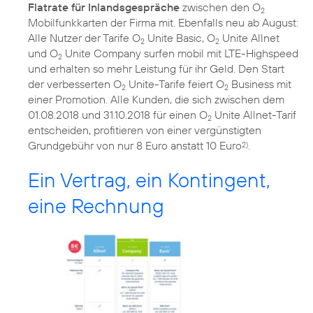
Flatrate für Inlandsgespräche
zwischen den O
2
Mobilfunkkarten der Firma mit. Ebenfalls neu ab August:
Alle Nutzer der Tarife O
Unite Basic, O
Unite Allnet
2
2
und O
Unite Company surfen mobil mit LTE-Highspeed
2
und erhalten so mehr Leistung für ihr Geld. Den Start
der verbesserten O
Unite-Tarife feiert O
Business mit
2
2
einer Promotion. Alle Kunden, die sich zwischen dem
01.08.2018 und 31.10.2018 für einen O
Unite Allnet-Tarif
2
entscheiden, profitieren von einer vergünstigten
Grundgebühr von nur 8 Euro anstatt 10 Euro
.
2)
Ein Vertrag, ein Kontingent,
eine Rechnung