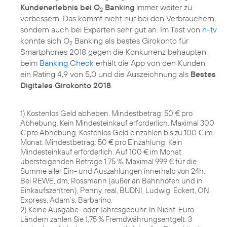
Kundenerlebnis bei O
Banking
immer weiter zu
2
verbessern. Das kommt nicht nur bei den Verbrauchern,
sondern auch bei Experten sehr gut an. Im Test von
n-tv
konnte sich O
Banking als bestes Girokonto für
2
Smartphones 2018 gegen die Konkurrenz behaupten,
beim
Banking Check
erhält die App von den Kunden
ein Rating 4,9 von 5,0 und die Auszeichnung als
Bestes
Digitales Girokonto 2018
.
1) Kostenlos Geld abheben. Mindestbetrag: 50 € pro
Abhebung. Kein Mindesteinkauf erforderlich. Maximal 300
€ pro Abhebung. Kostenlos Geld einzahlen bis zu 100 € im
Monat. Mindestbetrag: 50 € pro Einzahlung. Kein
Mindesteinkauf erforderlich. Auf 100 € im Monat
übersteigenden Beträge 1,75 %. Maximal 999 € für die
Summe aller Ein- und Auszahlungen innerhalb von 24h.
Bei REWE, dm, Rossmann (außer an Bahnhöfen und in
Einkaufszentren), Penny, real, BUDNI, Ludwig, Eckert, ON
Express, Adam’s, Barbarino.
2) Keine Ausgabe- oder Jahresgebühr. In Nicht-Euro-
Ländern zahlen Sie 1,75 % Fremdwährungsentgelt. 3