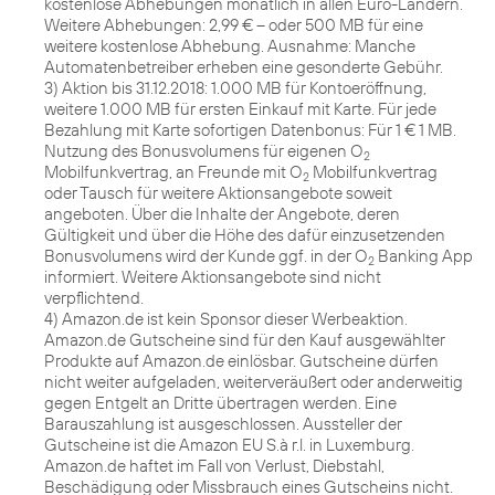
kostenlose Abhebungen monatlich in allen Euro-Ländern.
Weitere Abhebungen: 2,99 € – oder 500 MB für eine
weitere kostenlose Abhebung. Ausnahme: Manche
Automatenbetreiber erheben eine gesonderte Gebühr.
3) Aktion bis 31.12.2018: 1.000 MB für Kontoeröffnung,
weitere 1.000 MB für ersten Einkauf mit Karte. Für jede
Bezahlung mit Karte sofortigen Datenbonus: Für 1 € 1 MB.
Nutzung des Bonusvolumens für eigenen O
2
Mobilfunkvertrag, an Freunde mit O
Mobilfunkvertrag
2
oder Tausch für weitere Aktionsangebote soweit
angeboten. Über die Inhalte der Angebote, deren
Gültigkeit und über die Höhe des dafür einzusetzenden
Bonusvolumens wird der Kunde ggf. in der O
Banking App
2
informiert. Weitere Aktionsangebote sind nicht
verpflichtend.
4) Amazon.de ist kein Sponsor dieser Werbeaktion.
Amazon.de Gutscheine sind für den Kauf ausgewählter
Produkte auf Amazon.de einlösbar. Gutscheine dürfen
nicht weiter aufgeladen, weiterveräußert oder anderweitig
gegen Entgelt an Dritte übertragen werden. Eine
Barauszahlung ist ausgeschlossen. Aussteller der
Gutscheine ist die Amazon EU S.à r.l. in Luxemburg.
Amazon.de haftet im Fall von Verlust, Diebstahl,
Beschädigung oder Missbrauch eines Gutscheins nicht.