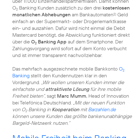
über 11.000 Einzelhandelspartnerfilialen. Damit können
O
Banking Kunden zusätzlich zu den drei
kostenlosen
2
monatlichen Abhebungen
am Bankautomaten
Geld
2)
einfach an der Supermarkt- oder Drogeriemarktkasse
ein- und auszahlen. Dafür wird nicht einmal die Debit
Mastercard benötigt, die Abwicklung funktioniert direkt
über die
O
Banking App
auf dem Smartphone. Der
2
Zahlungsvorgang wird sofort auf dem Konto verbucht
und ist immer transparent nachvollziehbar.
Das mehrfach ausgezeichnete mobile Bankkonto
O
2
Banking
stellt den Kundennutzen klar in den
Vordergrund.
„Wir wollen unseren Kunden immer die
einfachste und
attraktivste Lösung
für ihre mobile
Freiheit bieten“,
sagt
Marc Mumm
, Head of Innovation
bei Telefónica Deutschland.
„Mit der neuen Funktion
von O
Banking in
Kooperation
mit
Barzahlen.de
2
können unsere Kunden das größte bankenunabhängige
Bargeld-Netzwerk nutzen.“