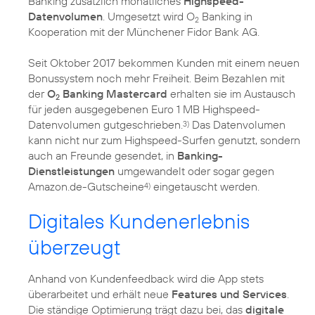
Banking zusätzlich monatliches
Highspeed-
Datenvolumen
. Umgesetzt wird O
Banking in
2
Kooperation mit der Münchener Fidor Bank AG.
Seit Oktober 2017 bekommen Kunden mit einem neuen
Bonussystem noch mehr Freiheit. Beim Bezahlen mit
der
O
Banking Mastercard
erhalten sie im Austausch
2
für jeden ausgegebenen Euro 1 MB Highspeed-
Datenvolumen gutgeschrieben.
Das Datenvolumen
3)
kann nicht nur zum Highspeed-Surfen genutzt, sondern
auch an Freunde gesendet, in
Banking-
Dienstleistungen
umgewandelt oder sogar gegen
Amazon.de-Gutscheine
eingetauscht werden.
4)
Digitales Kundenerlebnis
überzeugt
Anhand von Kundenfeedback wird die App stets
überarbeitet und erhält neue
Features und Services
.
Die ständige Optimierung trägt dazu bei, das
digitale