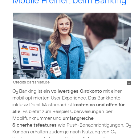
Mobile Freiheit beim Banking
Credits barzahlen.de
O
Banking ist ein
vollwertiges Girokonto
mit einer
2
mobil optimierten User Experience. Das Bankkonto
inklusiv Debit Mastercard ist
kostenlos und offen für
alle
. Es bietet zum Beispiel Überweisungen per
Mobilfunknummer und
umfangreiche
Sicherheitsfeatures
wie Push-Benachrichtigungen. O
2
Kunden erhalten zudem je nach Nutzung von O
2