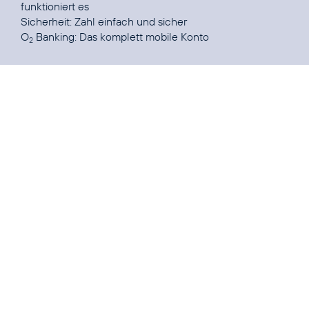
funktioniert es
Sicherheit
: Zahl einfach und sicher
O
Banking:
Das komplett mobile Konto
2