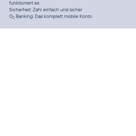
funktioniert es
Sicherheit
: Zahl einfach und sicher
O
Banking:
Das komplett mobile Konto
2