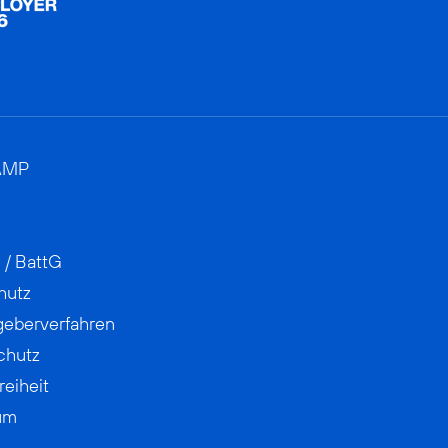
AMP
 / BattG
hutz
geberverfahren
chutz
reiheit
um