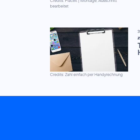
Credits: Placeit
|
Montage, Ausschnitt
bearbeitet
3
Z
Credits: Zahl einfach per Handyrechnung