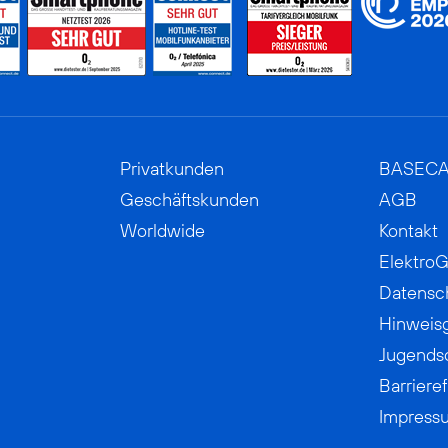
Privatkunden
BASEC
Geschäftskunden
AGB
Worldwide
Kontakt
ElektroG
Datensc
Hinweis
Jugends
Barrieref
Impress