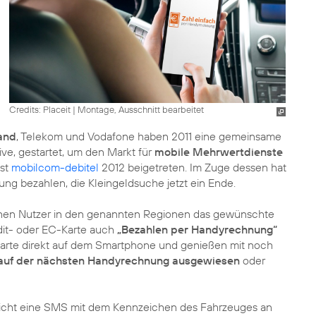
Credits: Placeit
|
Montage, Ausschnitt bearbeitet
and
, Telekom und Vodafone haben 2011 eine gemeinsame
ive, gestartet, um den Markt für
mobile Mehrwertdienste
ist
mobilcom-debitel
2012 beigetreten. Im Zuge dessen hat
 bezahlen, die Kleingeldsuche jetzt ein Ende.
hen Nutzer in den genannten Regionen das gewünschte
dit- oder EC-Karte auch
„Bezahlen per Handyrechnung“
karte direkt auf dem Smartphone und genießen mit noch
auf der nächsten Handyrechnung ausgewiesen
oder
reicht eine SMS mit dem Kennzeichen des Fahrzeuges an