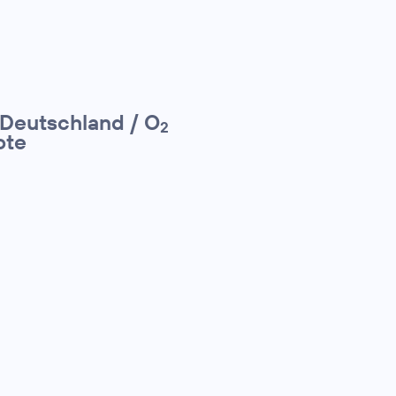
 Deutschland / O
2
ote