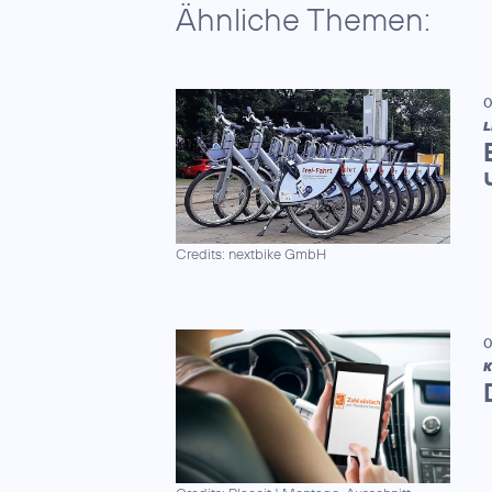
Ähnliche Themen:
0
L
Credits: nextbike GmbH
0
K