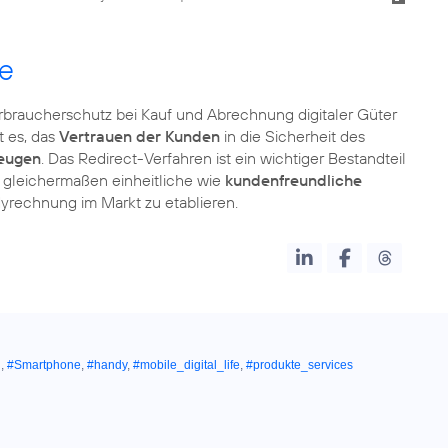
ve
erbraucherschutz bei Kauf und Abrechnung digitaler Güter
t es, das
Vertrauen der Kunden
in die Sicherheit des
eugen
. Das Redirect-Verfahren ist ein wichtiger Bestandteil
in, gleichermaßen einheitliche wie
kundenfreundliche
yrechnung im Markt zu etablieren.
g
,
#Smartphone
,
#handy
,
#mobile_digital_life
,
#produkte_services