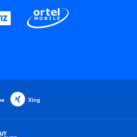
be
Xing