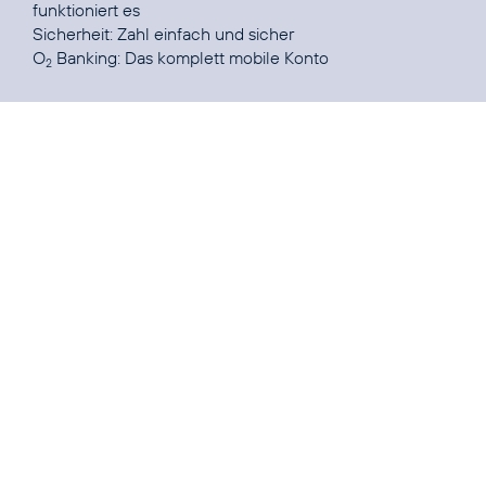
funktioniert es
Sicherheit
: Zahl einfach und sicher
O
Banking:
Das komplett mobile Konto
2